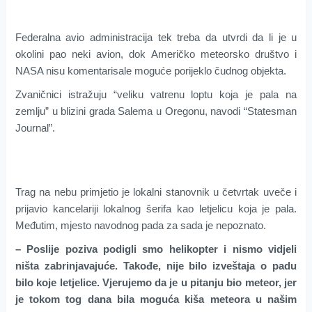
Federalna avio administracija tek treba da utvrdi da li je u
okolini pao neki avion, dok Američko meteorsko društvo i
NASA nisu komentarisale moguće porijeklo čudnog objekta.
Zvaničnici istražuju “veliku vatrenu loptu koja je pala na
zemlju” u blizini grada Salema u Oregonu, navodi “Statesman
Journal”.
Trag na nebu primjetio je lokalni stanovnik u četvrtak uveče i
prijavio kancelariji lokalnog šerifa kao letjelicu koja je pala.
Međutim, mjesto navodnog pada za sada je nepoznato.
– Poslije poziva podigli smo helikopter i nismo vidjeli
ništa zabrinjavajuće. Takođe, nije bilo izveštaja o padu
bilo koje letjelice. Vjerujemo da je u pitanju bio meteor, jer
je tokom tog dana bila moguća kiša meteora u našim