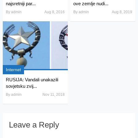
najsretniji par...
ove zemlje nudi...
By
admin
Aug 8, 2016
By
admin
Aug 8, 2019
Internet
RUSIJA: Vandali unakazili
sovjetsku zvij...
By
admin
Nov 11, 2018
Leave a Reply