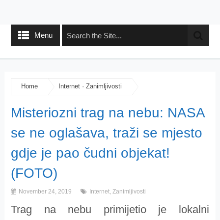
Menu
Home
Internet
·
Zanimljivosti
Misteriozni trag na nebu: NASA
se ne oglašava, traži se mjesto
gdje je pao čudni objekat!
(FOTO)
November 24, 2019
Internet
,
Zanimljivosti
Trag na nebu primijetio je lokalni