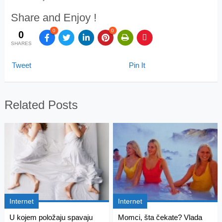
Share and Enjoy !
0
0
0
SHARES
Tweet
Pin It
Related Posts
Internet
Internet
U kojem položaju spavaju
Momci, šta čekate? Vlada