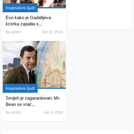
Inspirativni ljudi
Evo kako je Gadafijeva
kćerka zapalila s...
By
admin
Oct 10, 2018
Inspirativni ljudi
Smijeh je zagarantovan: Mr.
Bean se vrać...
By
admin
Jun 6, 2018