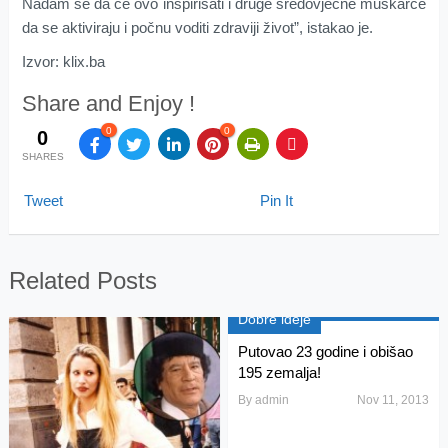
Nadam se da će ovo inspirisati i druge sredovječne muškarce
da se aktiviraju i počnu voditi zdraviji život”, istakao je.
Izvor: klix.ba
Share and Enjoy !
0
0
0
SHARES
Tweet
Pin It
Related Posts
Dobre ideje
Putovao 23 godine i obišao
195 zemalja!
By
admin
Nov 11, 2013