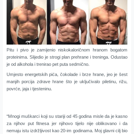
Pitu i pivo je zamijenio niskokaloričnom hranom bogatom
proteinima. Slijedio je strogi plan prehrane i treninga. Odustao
je od alkohola i trenirao pet puta sedmično.
Umjesto energetskih pića, čokolade i brze hrane, jeo je šest
manjih porcija zdrave hrane što je uključivalo piletinu, rižu,
povrće, jaja i tjesteninu.
“Mnogi muškarci koji su stariji od 45 godina misle da je kasno
za njihov put fitnesa jer njihovo tijelo nije oblikovano i da
nemaju istu izdržljivost kao 20-im godinama. Moj glavni cilj bio