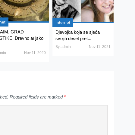
net
Internet
AIM, GRAD
Djevojka koja se sjeća
TIKE: Drevno arijsko
svojih deset pret...
By
admin
Nov 11, 2021
min
Nov 11, 2020
shed.
Required fields are marked
*