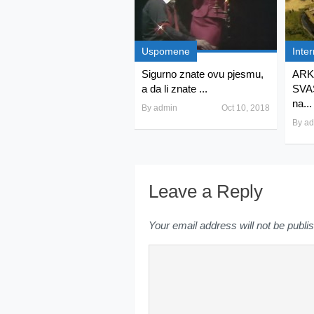
Uspomene
Inter
Sigurno znate ovu pjesmu,
ARK
a da li znate ...
SVAS
na...
By
admin
Oct 10, 2018
By
ad
Leave a Reply
Your email address will not be publi