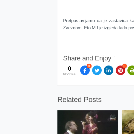
Pretpostavljamo da je zastavica k
Zvezdom. Eto MJ je izgleda tada pos
Share and Enjoy !
0
0
0
SHARES
Related Posts