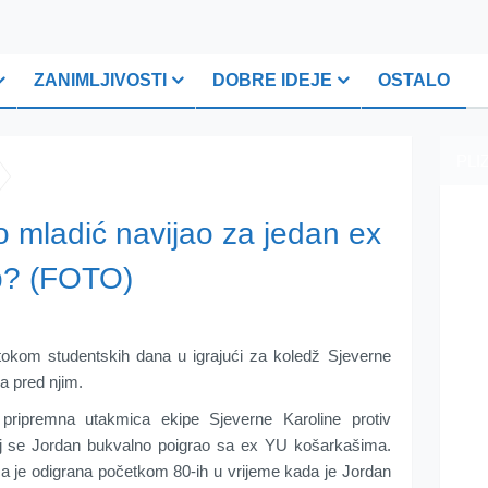
ZANIMLJIVOSTI
DOBRE IDEJE
OSTALO
PLI
 mladić navijao za jedan ex
b? (FOTO)
tokom studentskih dana u igrajući za koledž Sjeverne
ra pred njim.
 pripremna utakmica ekipe Sjeverne Karoline protiv
j se Jordan bukvalno poigrao sa ex YU košarkašima.
 je odigrana početkom 80-ih u vrijeme kada je Jordan