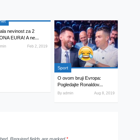
net
ala nevinost za 2
ONA EURA! A ne...
min
Feb 2, 2019
Sport
O ovom bruji Evropa:
Pogledajte Ronaldov...
By
admin
Aug 8, 2019
shed.
Required fields are marked
*