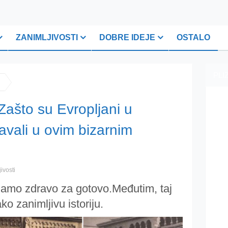
ZANIMLJIVOSTI
DOBRE IDEJE
OSTALO
PLI
što su Evropljani u
avali u ovim bizarnim
ivosti
amo zdravo za gotovo.Međutim, taj
o zanimljivu istoriju.