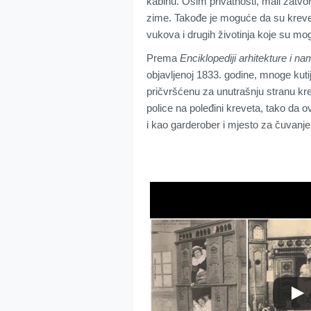
kabinu. Osim privatnosti, mali zatvo
zime. Takođe je moguće da su krevet
vukova i drugih životinja koje su mo
Prema
Enciklopediji arhitekture i na
objavljenoj 1833. godine, mnoge kutij
pričvršćenu za unutrašnju stranu kre
police na poleđini kreveta, tako da 
i kao garderober i mjesto za čuvanje 