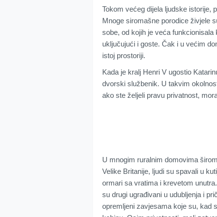
Tokom većeg dijela ljudske istorije,
Mnoge siromašne porodice živjele su
sobe, od kojih je veća funkcionisala 
uključujući i goste. Čak i u većim d
istoj prostoriji.
Kada je kralj Henri V ugostio Katarin
dvorski službenik. U takvim okolnost
ako ste željeli pravu privatnost, mor
U mnogim ruralnim domovima širom Š
Velike Britanije, ljudi su spavali u ku
ormari sa vratima i krevetom unutra. 
su drugi ugrađivani u udubljenja i pri
opremljeni zavjesama koje su, kad se