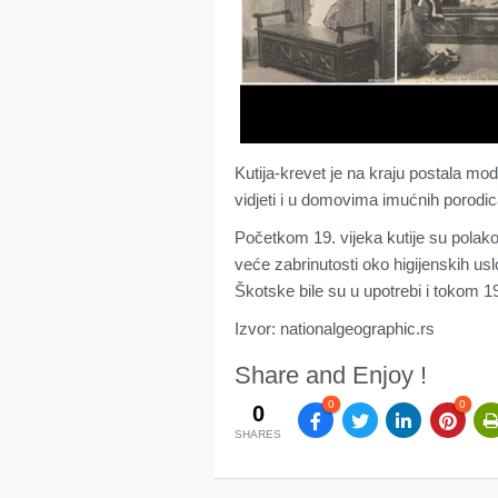
Kutija-krevet je na kraju postala m
vidjeti i u domovima imućnih porodic
Početkom 19. vijeka kutije su polako
veće zabrinutosti oko higijenskih us
Škotske bile su u upotrebi i tokom 1
Izvor: nationalgeographic.rs
Share and Enjoy !
0
0
0
SHARES