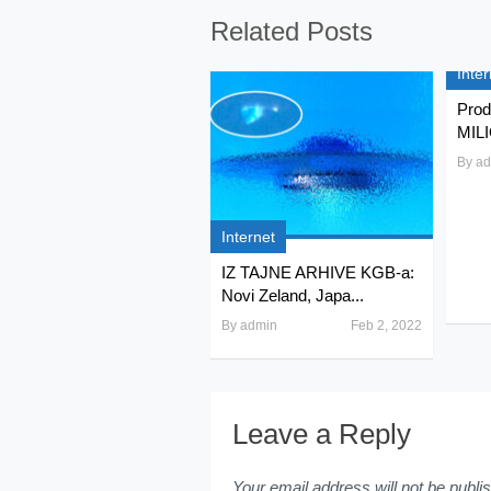
Related Posts
Inter
Prod
MILI
By
ad
Internet
IZ TAJNE ARHIVE KGB-a:
Novi Zeland, Japa...
By
admin
Feb 2, 2022
Leave a Reply
Your email address will not be publi