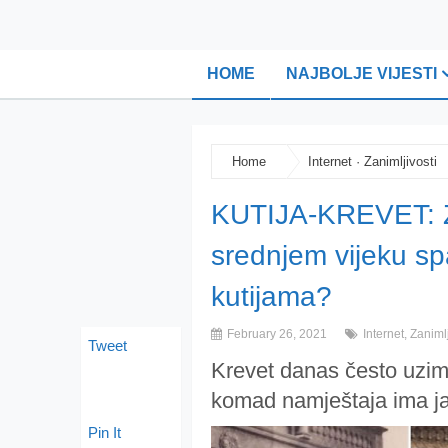
HOME
NAJBOLJE VIJESTI
Home
Internet
·
Zanimljivosti
KUTIJA-KREVET: Za
srednjem vijeku sp
kutijama?
February 26, 2021
Internet
,
Zanimlj
Tweet
Krevet danas često uzim
komad namještaja ima jak
Pin It