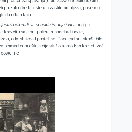
reni prostor za spavanje je održavao i toplotu tokom
i pružali određeni stepen zaštite od uljeza, posebno
gle da uđu u kuću.
mještaja vikendica, seoskih imanja i vila
, prvi put
e-kreveti imale su “policu, a ponekad i dvije,
veta, odmah iznad posteljine. Ponekad su takođe bile i
ovaj komad namještaja nije služio samo kao krevet, već
posteljine”.