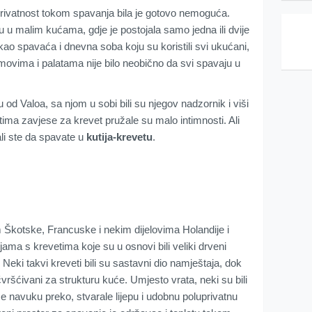
 privatnost tokom spavanja bila je gotovo nemoguća.
 u malim kućama, gdje je postojala samo jedna ili dvije
kao spavaća i dnevna soba koju su koristili svi ukućani,
omovima i palatama nije bilo neobično da svi spavaju u
u od Valoa, sa njom u sobi bili su njegov nadzornik i viši
ima zavjese za krevet pružale su malo intimnosti. Ali
ali ste da spavate u
kutija-krevetu
.
kotske, Francuske i nekim dijelovima Holandije i
tijama s krevetima koje su u osnovi bili veliki drveni
Neki takvi kreveti bili su sastavni dio namještaja, dok
čvršćivani za strukturu kuće. Umjesto vrata, neki su bili
 navuku preko, stvarale lijepu i udobnu poluprivatnu