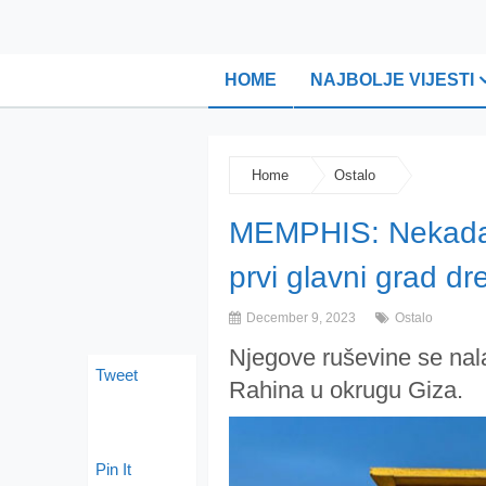
HOME
NAJBOLJE VIJESTI
Home
Ostalo
MEMPHIS: Nekada n
prvi glavni grad d
December 9, 2023
Ostalo
Njegove ruševine se nala
Tweet
Rahina u okrugu Giza.
Pin It