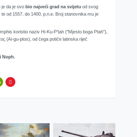
 je da je ovo
bio najveći grad na svijetu
od svog
 te od 1557. do 1400. p.n.e. Broj stanovnika mu je
mphis koristio naziv Hi-Ku-P’tah (“Mjesto boga Ptah”),
ς (Ai-gu-ptos), od čega potiče latinska riječ
i Noph.