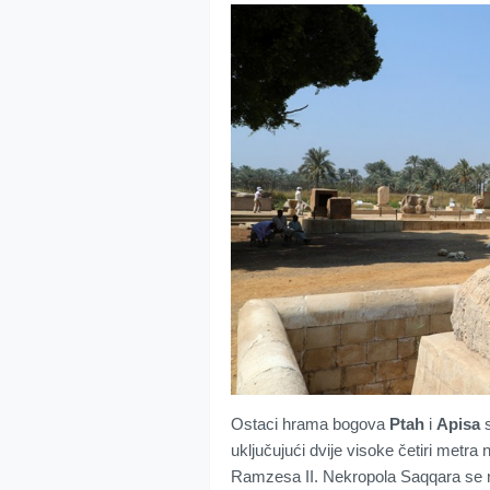
Ostaci hrama bogova
Ptah
i
Apisa
s
uključujući dvije visoke četiri metra 
Ramzesa II. Nekropola Saqqara se n