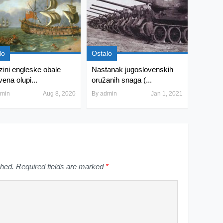
lo
Ostalo
izini engleske obale
Nastanak jugoslovenskih
vena olupi...
oružanih snaga (...
min
Aug 8, 2020
By
admin
Jan 1, 2021
shed.
Required fields are marked
*