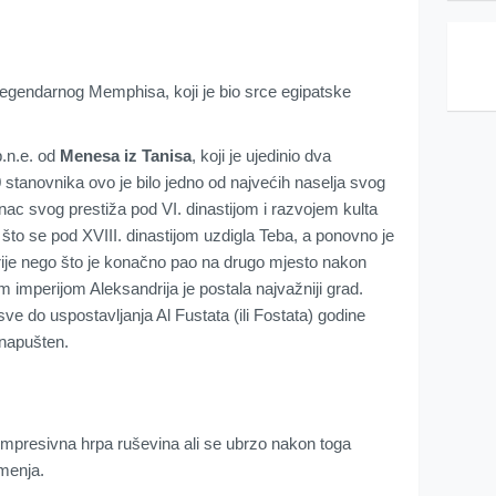
legendarnog Memphisa, koji je bio srce egipatske
.n.e. od
Menesa iz Tanisa
, koji je ujedinio dva
 stanovnika ovo je bilo jedno od najvećih naselja svog
c svog prestiža pod VI. dinastijom i razvojem kulta
to se pod XVIII. dinastijom uzdigla Teba, a ponovno je
ije nego što je konačno pao na drugo mjesto nakon
imperijom Aleksandrija je postala najvažniji grad.
ve do uspostavljanja Al Fustata (ili Fostata) godine
napušten.
no impresivna hrpa ruševina ali se ubrzo nakon toga
menja.