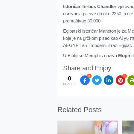
Istoričar Tertius Chandler
vjerovao
osnivanja pa sve do oko 2250. p.n.e.
premašivao 30.000.
Egipatski istoričar Maneton je za Me
koje je na grčkom pisao kao Aί γυ πτo
AEGYPTVS i moderni izraz Egipat.
U Bibliji se Memphis naziva
Moph il
Share and Enjoy !
0
0
0
SHARES
Related Posts