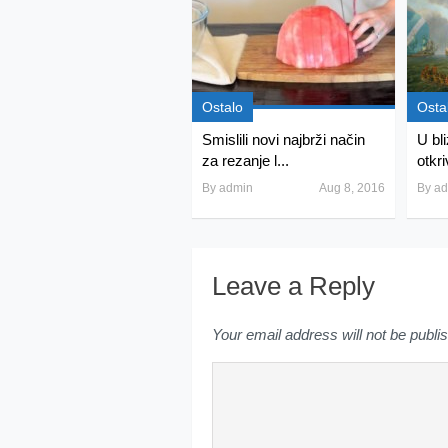
Ostalo
Osta
Smislili novi najbrži način
U bl
za rezanje l...
otkri
By
admin
Aug 8, 2016
By
ad
Leave a Reply
Your email address will not be publi