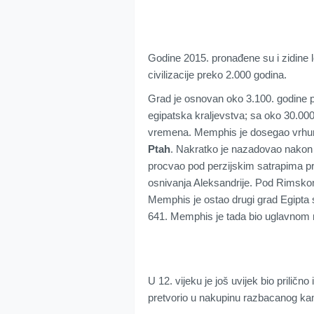
Godine 2015. pronađene su i zidine 
civilizacije preko 2.000 godina.
Grad je osnovan oko 3.100. godine p
egipatska kraljevstva; sa oko 30.000
vremena. Memphis je dosegao vrhuna
Ptah
. Nakratko je nazadovao nakon š
procvao pod perzijskim satrapima pr
osnivanja Aleksandrije. Pod Rimskom 
Memphis je ostao drugi grad Egipta s
641. Memphis je tada bio uglavnom 
U 12. vijeku je još uvijek bio prilič
pretvorio u nakupinu razbacanog ka