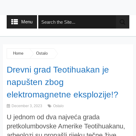
Menu
Home
Ostalo
Drevni grad Teotihuakan je
napušten zbog
elektromagnetne eksplozije!?
December 3, 2023
Ostalo
U jednom od dva najveća grada
pretkolumbovske Amerike Teotihuakanu,
arheolozi su pronašli rijeku tečne žive.