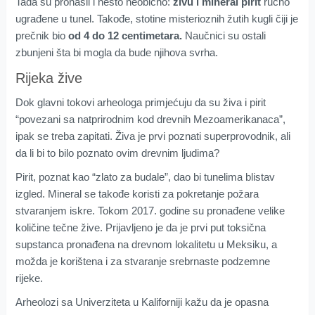
Tada su pronašli i nešto neobično:
živu i mineral pirit
ručno
ugrađene u tunel. Takođe, stotine misterioznih žutih kugli čiji je
prečnik bio
od 4 do 12 centimetara.
Naučnici su ostali
zbunjeni šta bi mogla da bude njihova svrha.
Rijeka žive
Dok glavni tokovi arheologa primjećuju da su živa i pirit
“povezani sa natprirodnim kod drevnih Mezoamerikanaca”,
ipak se treba zapitati. Živa je prvi poznati superprovodnik, ali
da li bi to bilo poznato ovim drevnim ljudima?
Pirit, poznat kao “zlato za budale”, dao bi tunelima blistav
izgled. Mineral se takođe koristi za pokretanje požara
stvaranjem iskre. Tokom 2017. godine su pronađene velike
količine tečne žive. Prijavljeno je da je prvi put toksična
supstanca pronađena na drevnom lokalitetu u Meksiku, a
možda je korištena i za stvaranje srebrnaste podzemne
rijeke.
Arheolozi sa Univerziteta u Kaliforniji kažu da je opasna