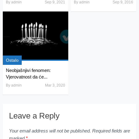
By
admin
Sep 9, 2021
By
admin
Sep 9, 2016
Ostalo
Neobjašnjivi fenomen:
Vjerovatnost da će...
By
admin
Mar 3, 2020
Leave a Reply
Your email address will not be published.
Required fields are
marked
*