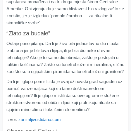
supstanca pronađena i na tri druga mjesta širom Centralne
Amerike. Oni vjeruju da je samo blistavost bio razlog zašto se
koristio, jer je izgledao “pomalo čarobno … za ritualne ili
simboličke svrhe”.
“Zlato za budale”
Ostaje puno pitanja. Da li je živa bila jednostavno dio rituala,
izabrana jer je blistava i lijepa, ili je bila dio neke drevne
tehnologije? Ako je to samo dio obreda, zašto je postojala u
tolikim količinama? Zašto su tuneli obloženi mineralima, slično
kao što su u egipatskim piramidama tuneli obloženi granitom?
Da li je i glupo pomisliti da je ovaj džinovski grad sagrađen uz
pomoć vanzemaljaca koji su tamo došli naprednom
tehnologijom? Ili je glupo misliti da su ove ogromne složene
strukture stvorene od običnih ljudi koji praktikuju rituale sa
sjajnim mineralima i toksičnim elementima?
Izvor:
zanimljivostidana.com