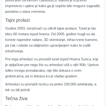
povezanih sa klimom i plodnošću. Mjesto je izuzetno
impresivno i upitno je kako ga je uopšte bilo moguće sagraditi,
posebno u stara vremena.
Tajni prolazi
Godine 2003. istraživači su otkrili tajne prolaze. Tunel je bio
blizu 60 metara ispod hrama. Od 2009. godine mogli su da
koriste napredne radare, 3D skeniranje, infracrvene kamere,
pa čak i robote sa daljinskim upravljanjem kako bi vodili
istraživanja.
Pre toga arheolozi su pronašli tunel ispod Hrama Sunca, koji
je opljačkan pre nego što su arheolozi ušli u njih 90ih. Uprkos
toliko mnogo pronalazaka, nije bilo dokaza o svim
grobnicama, pa ni dokaza ko je vladao gradom.
Arheolozi su pronašli riznicu sa preko 100.000 artefakata, a
tek su bili počeli.
Tečna živa