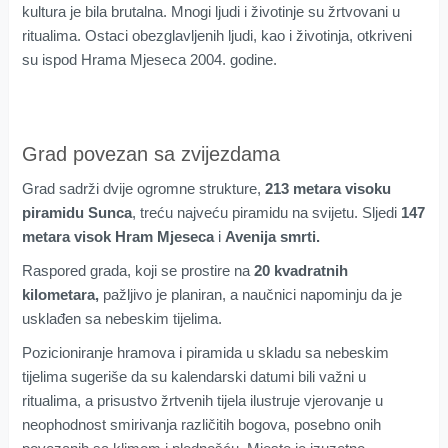
kultura je bila brutalna. Mnogi ljudi i životinje su žrtvovani u
ritualima. Ostaci obezglavljenih ljudi, kao i životinja, otkriveni
su ispod Hrama Mjeseca 2004. godine.
Grad povezan sa zvijezdama
Grad sadrži dvije ogromne strukture,
213 metara visoku
piramidu Sunca
, treću najveću piramidu na svijetu. Sljedi
147
metara visok Hram Mjeseca
i
Avenija smrti.
Raspored grada, koji se prostire na
20 kvadratnih
kilometara,
pažljivo je planiran, a naučnici napominju da je
usklađen sa nebeskim tijelima.
Pozicioniranje hramova i piramida u skladu sa nebeskim
tijelima sugeriše da su kalendarski datumi bili važni u
ritualima, a prisustvo žrtvenih tijela ilustruje vjerovanje u
neophodnost smirivanja različitih bogova, posebno onih