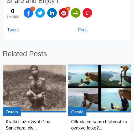
Share and Enjoy !
0
0
0
SHARES
Tweet
Pin It
Related Posts
Ostalo
Ostalo
Kratki i tužni život Dina
Otkuda im samo hrabrost za
Sanichara, div...
ovakve fotke?...