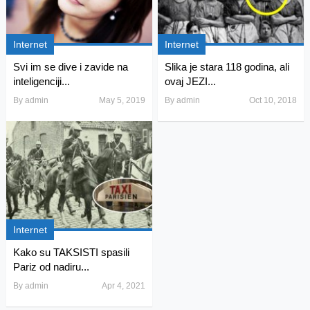
Internet
Internet
Svi im se dive i zavide na
Slika je stara 118 godina, ali
inteligenciji...
ovaj JEZI...
By
admin
May 5, 2019
By
admin
Oct 10, 2018
Internet
Kako su TAKSISTI spasili
Pariz od nadiru...
By
admin
Apr 4, 2021