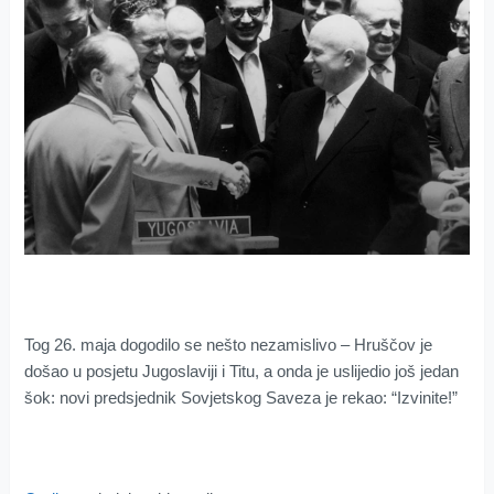
Tog 26. maja dogodilo se nešto nezamislivo – Hruščov je
došao u posjetu Jugoslaviji i Titu, a onda je uslijedio još jedan
šok: novi predsjednik Sovjetskog Saveza je rekao: “Izvinite!”