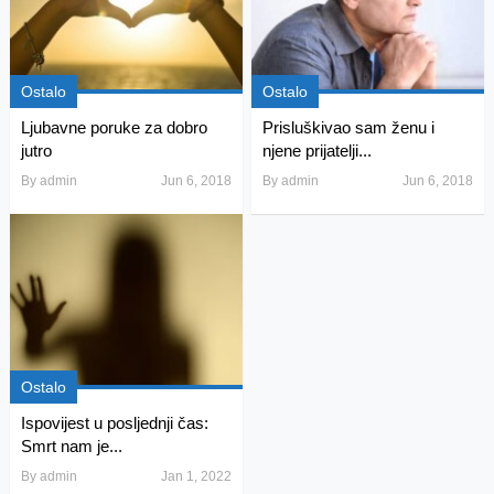
Ostalo
Ostalo
Ljubavne poruke za dobro
Prisluškivao sam ženu i
jutro
njene prijatelji...
By
admin
Jun 6, 2018
By
admin
Jun 6, 2018
Ostalo
Ispovijest u posljednji čas:
Smrt nam je...
By
admin
Jan 1, 2022