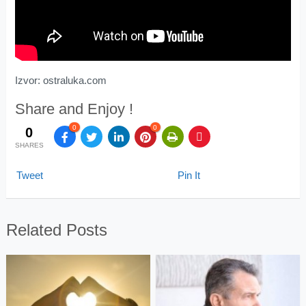
Izvor: ostraluka.com
Share and Enjoy !
0
0
0
SHARES
Tweet
Pin It
Related Posts