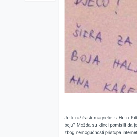
Je li ružičasti magnetić s Hello Kit
boju? Možda su klinci pomislili da j
zbog nemogućnosti pristupa internet