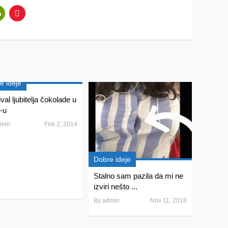
e ideje
val ljubitelja čokolade u
-u
min
Feb 2, 2014
Dobre ideje
Stalno sam pazila da mi ne
izviri nešto ...
By
admin
Nov 11, 2018