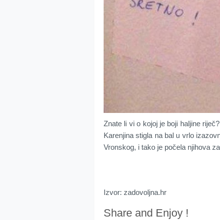
Znate li vi o kojoj je boji haljine rij
Karenjina stigla na bal u vrlo izazovn
Vronskog, i tako je počela njihova z
Izvor: zadovoljna.hr
Share and Enjoy !