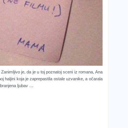
eč? Zanimljivo je, da je u toj poznatoj sceni iz romana, Ana
oj haljini koja je zaprepastila ostale uzvanike, a očarala
abranjena ljubav …