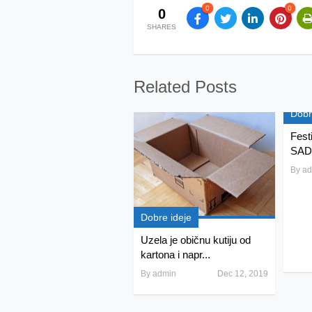
0
0
0
SHARES
Related Posts
Dobr
Festi
SAD
By
ad
Dobre ideje
Uzela je običnu kutiju od
kartona i napr...
By
admin
Dec 12, 2019