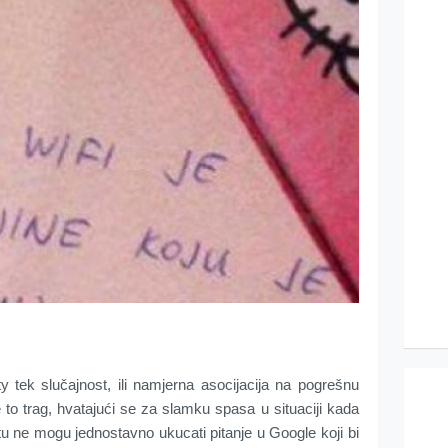
ty tek slučajnost, ili namjerna asocijacija na pogrešnu
e to trag, hvatajući se za slamku spasa u situaciji kada
u ne mogu jednostavno ukucati pitanje u Google koji bi