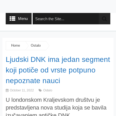
Menu
Home
Ostalo
Ljudski DNK ima jedan segment
koji potiče od vrste potpuno
nepoznate nauci
October 11, 2022
Ostalo
U londonskom Kraljevskom društvu je
predstavljena nova studija koja se bavila
izučavanjem antičke DNK.