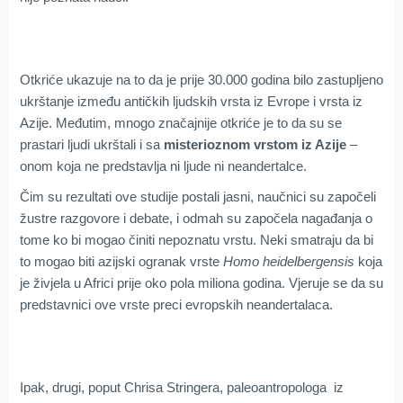
Otkriće ukazuje na to da je prije 30.000 godina bilo zastupljeno
ukrštanje između antičkih ljudskih vrsta iz Evrope i vrsta iz
Azije. Međutim, mnogo značajnije otkriće je to da su se
prastari ljudi ukrštali i sa
misterioznom vrstom iz Azije
–
onom koja ne predstavlja ni ljude ni neandertalce.
Čim su rezultati ove studije postali jasni, naučnici su započeli
žustre razgovore i debate, i odmah su započela nagađanja o
tome ko bi mogao činiti nepoznatu vrstu. Neki smatraju da bi
to mogao biti azijski ogranak vrste
Homo heidelbergensis
koja
je živjela u Africi prije oko pola miliona godina. Vjeruje se da su
predstavnici ove vrste preci evropskih neandertalaca.
Ipak, drugi, poput Chrisa Stringera, paleoantropologa iz