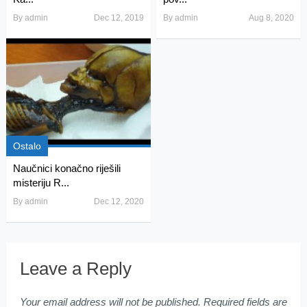
By
admin
Dec 12, 2019
By
admin
Aug 8, 2020
Ostalo
Naučnici konačno riješili
misteriju R...
By
admin
Dec 12, 2020
Leave a Reply
Your email address will not be published.
Required fields are