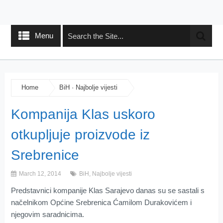
Menu
Home
BiH
·
Najbolje vijesti
Kompanija Klas uskoro
otkupljuje proizvode iz
Srebrenice
March 12, 2014
BiH
,
Najbolje vijesti
Predstavnici kompanije Klas Sarajevo danas su se sastali s
načelnikom Općine Srebrenica Ćamilom Durakovićem i
njegovim saradnicima.