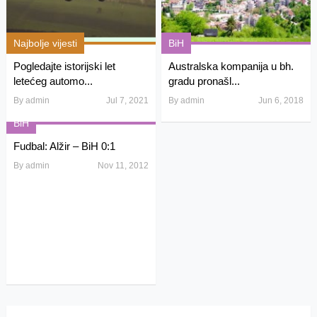
Najbolje vijesti
BiH
Pogledajte istorijski let
Australska kompanija u bh.
letećeg automo...
gradu pronašl...
By
admin
Jul 7, 2021
By
admin
Jun 6, 2018
BiH
Fudbal: Alžir – BiH 0:1
By
admin
Nov 11, 2012