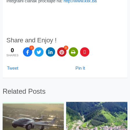
Integralni članak pročitajte na:
http://www.klix.ba
Share and Enjoy !
0
0
0
SHARES
Tweet
Pin It
Related Posts