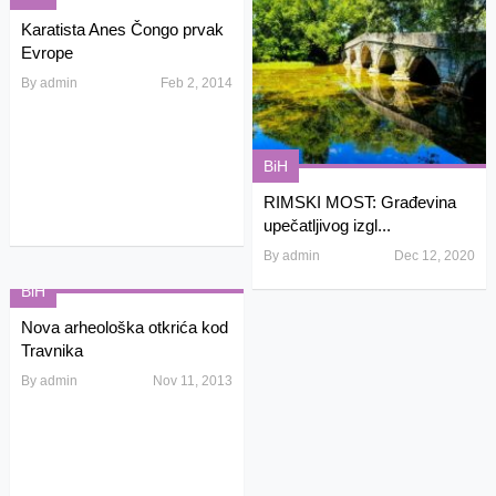
Karatista Anes Čongo prvak
Evrope
By
admin
Feb 2, 2014
BiH
RIMSKI MOST: Građevina
upečatljivog izgl...
By
admin
Dec 12, 2020
BiH
Nova arheološka otkrića kod
Travnika
By
admin
Nov 11, 2013