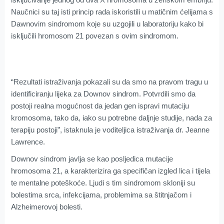
Naučnici su taj isti princip rada iskoristili u matičnim ćelijama s
Dawnovim sindromom koje su uzgojili u laboratoriju kako bi
isključili hromosom 21 povezan s ovim sindromom.
“Rezultati istraživanja pokazali su da smo na pravom tragu u
identificiranju lijeka za Downov sindrom. Potvrdili smo da
postoji realna mogućnost da jedan gen ispravi mutaciju
kromosoma, tako da, iako su potrebne daljnje studije, nada za
terapiju postoji”, istaknula je voditeljica istraživanja dr. Jeanne
Lawrence.
Downov sindrom javlja se kao posljedica mutacije
hromosoma 21, a karakterizira ga specifičan izgled lica i tijela
te mentalne poteškoće. Ljudi s tim sindromom skloniji su
bolestima srca, infekcijama, problemima sa štitnjačom i
Alzheimerovoj bolesti.