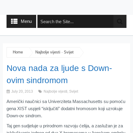
Menu
Home
Najbolje vijesti
·
Svijet
Nova nada za ljude s Down-
ovim sindromom
July 20, 2013
Najbolje vijesti
,
Svijet
Američki naučnici sa Univerziteta Massachusetts su pomoću
gena XIST uspjeli “isključiti” dodatni hromosom koji uzrokuje
Down-ov sindrom.
Taj gen sudjeluje u prirodnom razvoju ćelija, a zaslužan je za
isključivanje jednog od dva X hromosoma u ženskom embriju.