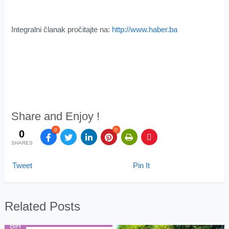
Integralni članak pročitajte na:
http://www.haber.ba
Share and Enjoy !
0
0
0
SHARES
Tweet
Pin It
Related Posts
BiH