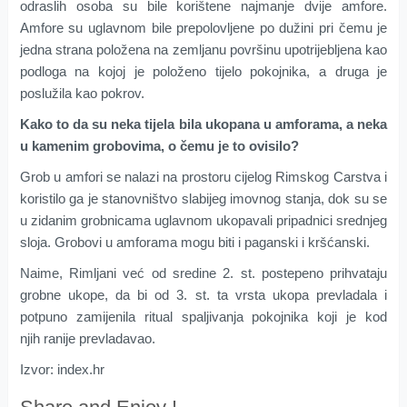
odraslih osoba su bile korištene najmanje dvije amfore.
Amfore su uglavnom bile prepolovljene po dužini pri čemu je
jedna strana položena na zemljanu površinu upotrijebljena kao
podloga na kojoj je položeno tijelo pokojnika, a druga je
poslužila kao pokrov.
Kako to da su neka tijela bila ukopana u amforama, a neka
u kamenim grobovima, o čemu je to ovisilo?
Grob u amfori se nalazi na prostoru cijelog Rimskog Carstva i
koristilo ga je stanovništvo slabijeg imovnog stanja, dok su se
u zidanim grobnicama uglavnom ukopavali pripadnici srednjeg
sloja. Grobovi u amforama mogu biti i paganski i kršćanski.
Naime, Rimljani već od sredine 2. st. postepeno prihvataju
grobne ukope, da bi od 3. st. ta vrsta ukopa prevladala i
potpuno zamijenila ritual spaljivanja pokojnika koji je kod
njih ranije prevladavao.
Izvor: index.hr