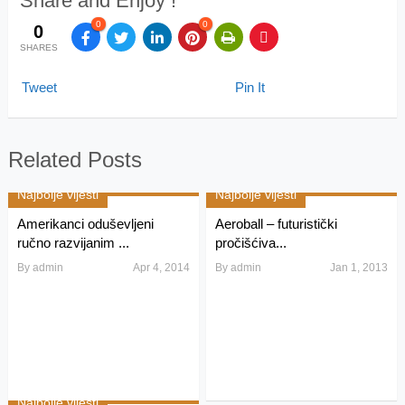
Share and Enjoy !
0
0
0
SHARES
Tweet
Pin It
Related Posts
Najbolje vijesti
Najbolje vijesti
Amerikanci oduševljeni
Aeroball – futuristički
ručno razvijanim ...
pročišćiva...
By
admin
Apr 4, 2014
By
admin
Jan 1, 2013
Najbolje vijesti