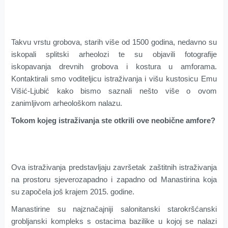
Takvu vrstu grobova, starih više od 1500 godina, nedavno su
iskopali splitski arheolozi te su objavili fotografije
iskopavanja drevnih grobova i kostura u amforama.
Kontaktirali smo voditeljicu istraživanja i višu kustosicu Emu
Višić-Ljubić kako bismo saznali nešto više o ovom
zanimljivom arheološkom nalazu.
Tokom kojeg istraživanja ste otkrili ove neobične amfore?
Ova istraživanja predstavljaju završetak zaštitnih istraživanja
na prostoru sjeverozapadno i zapadno od Manastirina koja
su započela još krajem 2015. godine.
Manastirine su najznačajniji salonitanski starokršćanski
grobljanski kompleks s ostacima bazilike u kojoj se nalazi