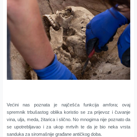
Većini nas poznata je najčešća funkcija amfora; ovaj
spremnik trbušastog oblika koristio se za prijevoz i čuvanje
vina, ulja, meda, žitarica i slično. No mnogima nije poznato da
se upotrebljavao i za ukop mrtvih te da je bio neka vrsta
sanduka za siromašnije građane antičkog doba.