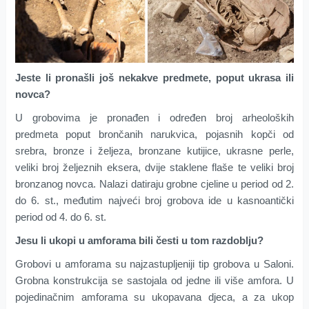
Jeste li pronašli još nekakve predmete, poput ukrasa ili
novca?
U grobovima je pronađen i određen broj arheoloških
predmeta poput brončanih narukvica, pojasnih kopči od
srebra, bronze i željeza, bronzane kutijice, ukrasne perle,
veliki broj željeznih eksera, dvije staklene flaše te veliki broj
bronzanog novca. Nalazi datiraju grobne cjeline u period od 2.
do 6. st., međutim najveći broj grobova ide u kasnoantički
period od 4. do 6. st.
Jesu li ukopi u amforama bili česti u tom razdoblju?
Grobovi u amforama su najzastupljeniji tip grobova u Saloni.
Grobna konstrukcija se sastojala od jedne ili više amfora. U
pojedinačnim amforama su ukopavana djeca, a za ukop