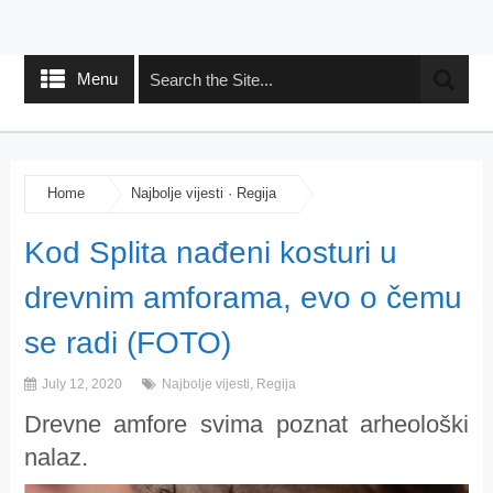
Menu
Home
Najbolje vijesti
·
Regija
Kod Splita nađeni kosturi u
drevnim amforama, evo o čemu
se radi (FOTO)
July 12, 2020
Najbolje vijesti
,
Regija
Drevne amfore svima poznat arheološki
nalaz.