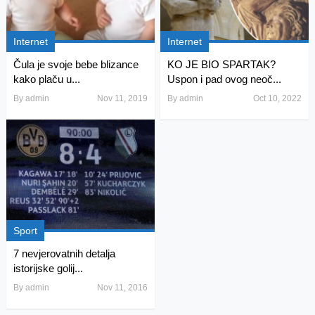
Internet
Internet
Čula je svoje bebe blizance
KO JE BIO SPARTAK?
kako plaču u...
Uspon i pad ovog neoč...
By
admin
Nov 11, 2019
By
admin
Oct 10, 2022
Sport
7 nevjerovatnih detalja
istorijske golij...
By
admin
Nov 11, 2016