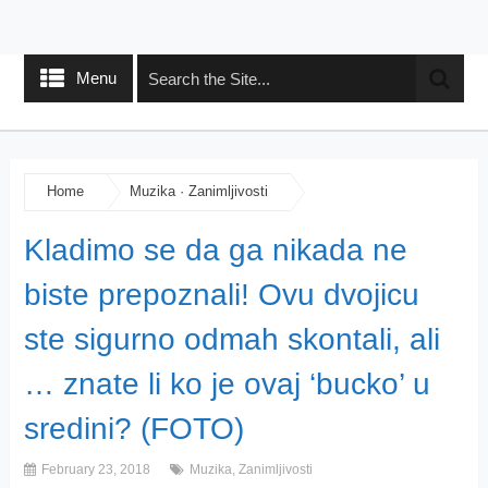
Menu
Home
Muzika
·
Zanimljivosti
Kladimo se da ga nikada ne
biste prepoznali! Ovu dvojicu
ste sigurno odmah skontali, ali
… znate li ko je ovaj ‘bucko’ u
sredini? (FOTO)
February 23, 2018
Muzika
,
Zanimljivosti