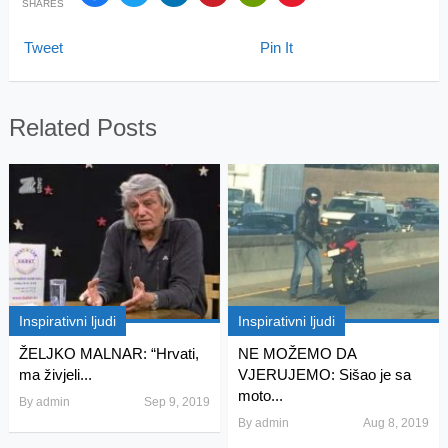
SHARES
Tweet
Pin It
Related Posts
Inspirativni ljudi
Inspirativni ljudi
ŽELJKO MALNAR: “Hrvati,
NE MOŽEMO DA
ma živjeli...
VJERUJEMO: Sišao je sa
moto...
By
admin
Sep 9, 2019
By
admin
Aug 8, 2019