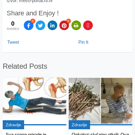
Izvor: metro-portal.rtl.hr
Share and Enjoy !
0
0
0
SHARES
Tweet
Pin It
Related Posts
Zdravlje
Zdravlje
Sva snaga prirode je
Onkolozi slučajno otkrili: Ova