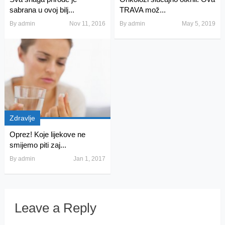
sabrana u ovoj bilj...
TRAVA mož...
By
admin
Nov 11, 2016
By
admin
May 5, 2019
Zdravlje
Oprez! Koje lijekove ne
smijemo piti zaj...
By
admin
Jan 1, 2017
Leave a Reply