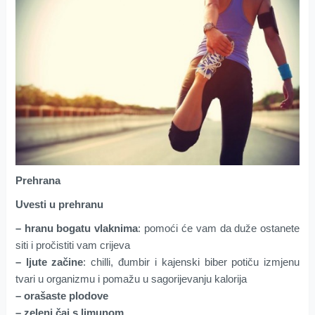
Prehrana
Uvesti u prehranu
– hranu bogatu vlaknima
: pomoći će vam da duže ostanete
siti i pročistiti vam crijeva
– ljute začine
: chilli, đumbir i kajenski biber potiču izmjenu
tvari u organizmu i pomažu u sagorijevanju kalorija
– orašaste plodove
– zeleni čaj s limunom