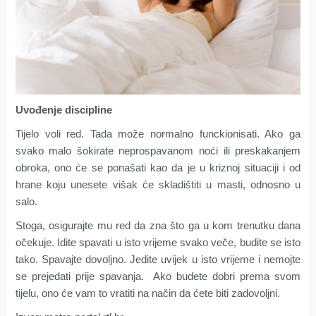
Uvođenje discipline
Tijelo voli red. Tada može normalno funckionisati. Ako ga
svako malo šokirate neprospavanom noći ili preskakanjem
obroka, ono će se ponašati kao da je u kriznoj situaciji i od
hrane koju unesete višak će skladištiti u masti, odnosno u
salo.
Stoga, osigurajte mu red da zna što ga u kom trenutku dana
očekuje. Idite spavati u isto vrijeme svako veče, budite se isto
tako. Spavajte dovoljno. Jedite uvijek u isto vrijeme i nemojte
se prejedati prije spavanja. Ako budete dobri prema svom
tijelu, ono će vam to vratiti na način da ćete biti zadovoljni.