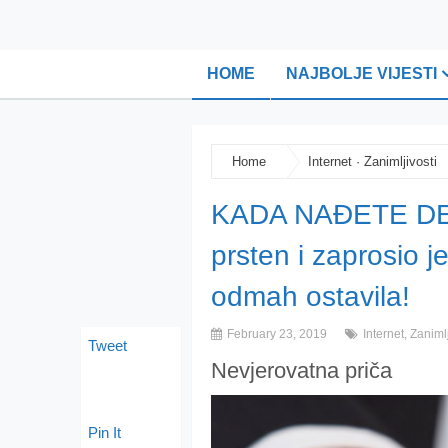
HOME
NAJBOLJE VIJESTI
Home
Internet
·
Zanimljivosti
KADA NAĐETE DE
prsten i zaprosio j
odmah ostavila!
February 23, 2019
Internet
,
Zanimlj
Tweet
Nevjerovatna priča
Pin It