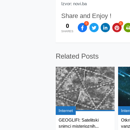
Izvor: novi.ba
Share and Enjoy !
0
0
0
SHARES
Related Posts
Internet
Inter
GEOGLIFI: Satelitski
Otkr
snimci misterioznih...
vanz