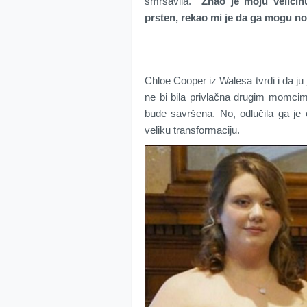
smršavila.
“Znao je moju veličin
prsten, rekao mi je da ga mogu no
Chloe Cooper iz Walesa tvrdi i da ju 
ne bi bila privlačna drugim momcima
bude savršena. No, odlučila ga je o
veliku transformaciju.