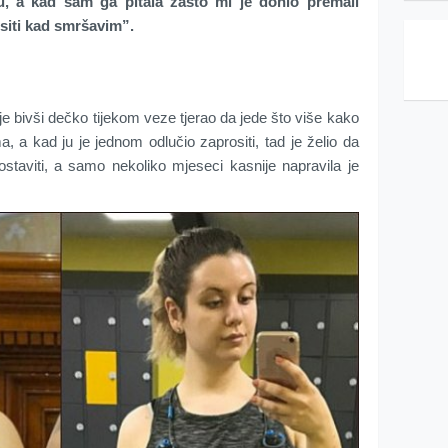
u, a kad sam ga pitala zašto mi je donio premali
siti kad smršavim”.
je bivši dečko tijekom veze tjerao da jede što više kako
, a kad ju je jednom odlučio zaprositi, tad je želio da
staviti, a samo nekoliko mjeseci kasnije napravila je