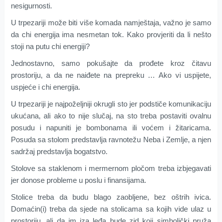
nesigurnosti.
U trpezariji može biti više komada namještaja, važno je samo
da chi energija ima nesmetan tok. Kako provjeriti da li nešto
stoji na putu chi energiji?
Jednostavno, samo pokušajte da prođete kroz čitavu
prostoriju, a da ne naiđete na prepreku … Ako vi uspijete,
uspjeće i chi energija.
U trpezariji je najpoželjniji okrugli sto jer podstiče komunikaciju
ukućana, ali ako to nije slučaj, na sto treba postaviti ovalnu
posudu i napuniti je bombonama ili voćem i žitaricama.
Posuda sa stolom predstavlja ravnotežu Neba i Zemlje, a njen
sadržaj predstavlja bogatstvo.
Stolove sa staklenom i mermernom pločom treba izbjegavati
jer donose probleme u poslu i finansijama.
Stolice treba da budu blago zaobljene, bez oštrih ivica.
Domaćin(i) treba da sjede na stolicama sa kojih vide ulaz u
prostoriju, ali da im iza leđa bude zid koji simbolički pruža