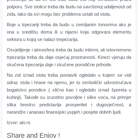
potporu. Sve stolice treba da budu na savršenoj udaljenosti od
zida, tako da svi mogu bez problema ustati od stola.
Boje u trpezariji treba da budu u zemljanim tonovima ako je
ona u središtu doma ili u nijansi koja odgovara elementu
sektora u kojoj se nalazi trepezarija.
Osvjetljenje i atmosfera treba da budu intimni, ali istovremeno
trpezarija treba da daje osjećaj prostranosti. Kinezi vjeruju da
skučena trpezarija daje i skučene porodične prihode.
Na zid iznad stola treba postaviti ogledalo u kojem se vidi
odraz stola i hrane na njemu, jer to simbolički udvostručava
bogatstvo porodice ( slično kao i ogledalo iznad šporeta u
kuhinji). Takođe su izuzetno povoljne i slike voća, na primjer
slika breskvi predstavlja prosperitet i dugovječnost, a
narandže i ananasi finansijski uspjeh i posjete dobrih ljudi.
Izvor: alo.rs
Share and Enjoy !