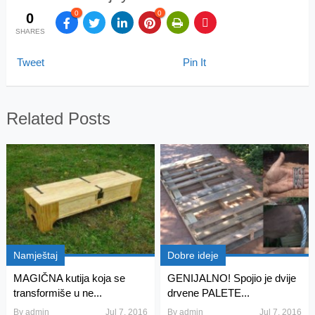
0
0
0
SHARES
Tweet
Pin It
Related Posts
Namještaj
Dobre ideje
MAGIČNA kutija koja se
GENIJALNO! Spojio je dvije
transformiše u ne...
drvene PALETE...
By
admin
Jul 7, 2016
By
admin
Jul 7, 2016