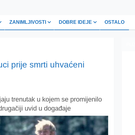
ZANIMLJIVOSTI
DOBRE IDEJE
OSTALO
PLI
uci prije smrti uhvaćeni
jaju trenutak u kojem se promijenilo
drugačiji uvid u događaje