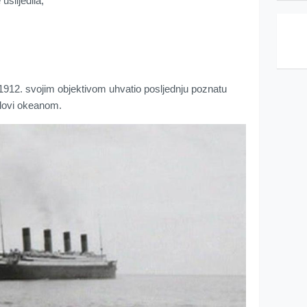
 uslijedila,
la 1912. svojim objektivom uhvatio posljednju poznatu
plovi okeanom.