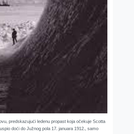
Novu, predskazujući ledenu propast koja očekuje Scotta
u uspio doći do Južnog pola 17. januara 1912., samo