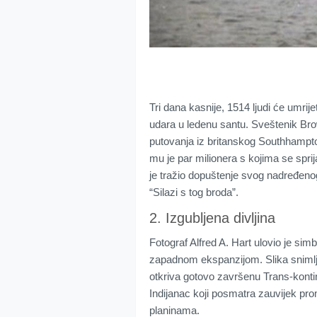
Tri dana kasnije, 1514 ljudi će umrij
udara u ledenu santu. Sveštenik Bro
putovanja iz britanskog Southhampto
mu je par milionera s kojima se sprij
je tražio dopuštenje svog nadređenog
“Silazi s tog broda”.
2. Izgubljena divljina
Fotograf Alfred A. Hart ulovio je sim
zapadnom ekspanzijom. Slika snimlje
otkriva gotovo završenu Trans-konti
Indijanac koji posmatra zauvijek pro
planinama.