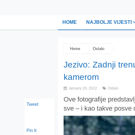
HOME
NAJBOLJE VIJESTI
Home
Ostalo
Jezivo: Zadnji tren
kamerom
January 20, 2022
Ostalo
Ove fotografije predstavl
Tweet
sve – i kao takve posve 
Pin It