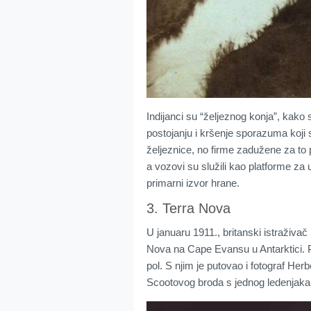
Indijanci su “željeznog konja”, kako s
postojanju i kršenje sporazuma koji s
željeznice, no firme zadužene za to 
a vozovi su služili kao platforme za u
primarni izvor hrane.
3. Terra Nova
U januaru 1911., britanski istraživa
Nova na Cape Evansu u Antarktici. P
pol. S njim je putovao i fotograf Herbe
Scootovog broda s jednog ledenjaka