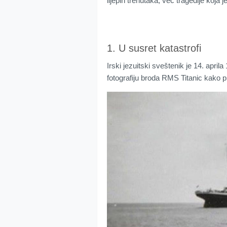
lijepih trenutaka, već tragedije koja je
1. U susret katastrofi
Irski jezuitski sveštenik je 14. apri
fotografiju broda RMS Titanic kako 