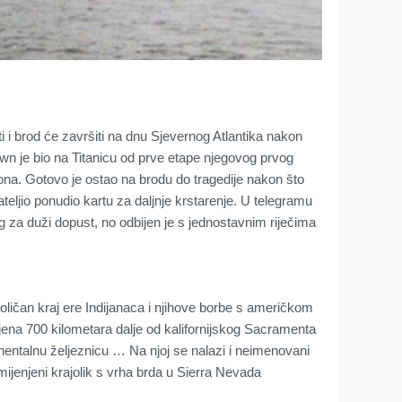
eti i brod će završiti na dnu Sjevernog Atlantika nakon
wn je bio na Titanicu od prve etape njegovog prvog
na. Gotovo je ostao na brodu do tragedije nakon što
ateljio ponudio kartu za daljnje krstarenje. U telegramu
 za duži dopust, no odbijen je s jednostavnim riječima
boličan kraj ere Indijanaca i njihove borbe s američkom
na 700 kilometara dalje od kalifornijskog Sacramenta
nentalnu željeznicu … Na njoj se nalazi i neimenovani
mijenjeni krajolik s vrha brda u Sierra Nevada