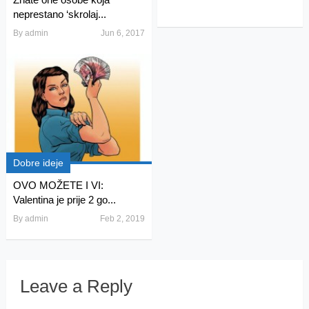
neprestano ‘skrolaj...
By
admin
Jun 6, 2017
Dobre ideje
OVO MOŽETE I VI:
Valentina je prije 2 go...
By
admin
Feb 2, 2019
Leave a Reply