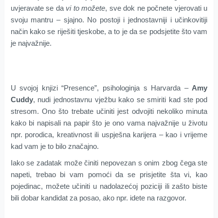
uvjeravate se da
vi to možete
, sve dok ne počnete vjerovati u
svoju mantru – sjajno. No postoji i jednostavniji i učinkovitiji
način kako se riješiti tjeskobe, a to je da se podsjetite što vam
je najvažnije.
U svojoj knjizi “Presence”, psihologinja s Harvarda –
Amy
Cuddy
, nudi jednostavnu vježbu kako se smiriti kad ste pod
stresom. Ono što trebate učiniti jest odvojiti nekoliko minuta
kako bi napisali na papir što je ono vama najvažnije u životu
npr. porodica, kreativnost ili uspješna karijera – kao i vrijeme
kad vam je to bilo značajno.
Iako se zadatak može činiti nepovezan s onim zbog čega ste
napeti, trebao bi vam pomoći da se prisjetite šta vi, kao
pojedinac, možete učiniti u nadolazećoj poziciji ili zašto biste
bili dobar kandidat za posao, ako npr. idete na razgovor.