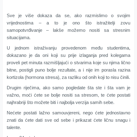
Sve je više dokaza da se, ako razmislimo o svojim
vrijednostima – a to je ono što istražitelji zovu
samopotvrđivanje – lakše možemo nositi sa stresnim
situacijama.
U jednom istraživanju provedenom među studentima,
dokazano je da oni koji su prije izlaganja pred kolegama
proveli pet minuta razmišljajući o stvarima koje su njima lično
bitne, postigli puno bolje rezultate, a i nije im porasla razina
kortizola (hormona stresa), za razliku od onih koji to nisu činili.
Drugim riječima, ako samo pogledate šta ste i šta vam je
važno, moći ćete se bolje nositi sa stresom, te ćete postati
najhrabriji što možete biti i najbolja verzija samih sebe.
Nećete postati lažno samouvjereni, nego ćete jednostavno
znati da ćete dati sve od sebe i prikazat ćete ličnu snagu i
talente.