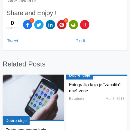
Izvor: 24sata.hr
Share and Enjoy !
0
0
0
SHARES
Tweet
Pin It
Related Posts
Dobre ideje
Fotografija koja je “zapalila”
društvene...
By
admin
Mar 3, 2013
Dobre ideje
Znate one osobe koja