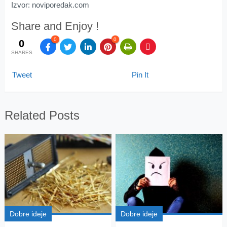
Izvor: noviporedak.com
Share and Enjoy !
0
0
0
SHARES
Tweet
Pin It
Related Posts
Dobre ideje
Dobre ideje