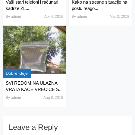
Vaši stari telefoni i računari
Kako na stresne situacije na
sadrže ZL...
poslu reago...
By
admin
Apr 4, 2016
By
admin
Mar 3, 2018
Dobre ideje
SVI REDOM NA ULAZNA
VRATA KAČE VREĆICE S...
By
admin
Aug 8, 2019
Leave a Reply