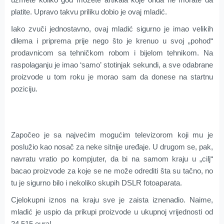
platite. Upravo takvu priliku dobio je ovaj mladić.
Iako zvuči jednostavno, ovaj mladić sigurno je imao velikih
dilema i priprema prije nego što je krenuo u svoj „pohod“
prodavnicom sa tehničkom robom i bijelom tehnikom. Na
raspolaganju je imao ‘samo’ stotinjak sekundi, a sve odabrane
proizvode u tom roku je morao sam da donese na startnu
poziciju.
Započeo je sa najvećim mogućim televizorom koji mu je
poslužio kao nosač za neke sitnije uređaje. U drugom se, pak,
navratu vratio po kompjuter, da bi na samom kraju u „cilj“
bacao proizvode za koje se ne može odrediti šta su tačno, no
tu je sigurno bilo i nekoliko skupih DSLR fotoaparata.
Cjelokupni iznos na kraju sve je zaista iznenadio. Naime,
mladić je uspio da prikupi proizvode u ukupnoj vrijednosti od
24.515 eura!