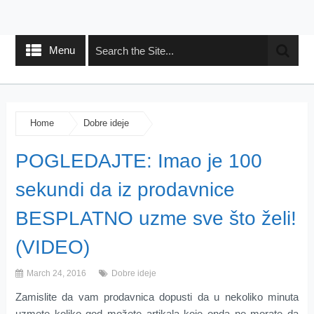
Menu
Home
Dobre ideje
POGLEDAJTE: Imao je 100
sekundi da iz prodavnice
BESPLATNO uzme sve što želi!
(VIDEO)
March 24, 2016
Dobre ideje
Zamislite da vam prodavnica dopusti da u nekoliko minuta
uzmete koliko god možete artikala koje onda ne morate da