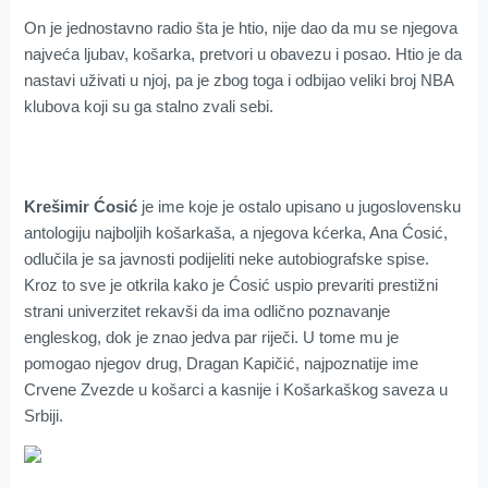
On je jednostavno radio šta je htio, nije dao da mu se njegova
najveća ljubav, košarka, pretvori u obavezu i posao. Htio je da
nastavi uživati u njoj, pa je zbog toga i odbijao veliki broj NBA
klubova koji su ga stalno zvali sebi.
Krešimir Ćosić
je ime koje je ostalo upisano u jugoslovensku
antologiju najboljih košarkaša, a njegova kćerka, Ana Ćosić,
odlučila je sa javnosti podijeliti neke autobiografske spise.
Kroz to sve je otkrila kako je Ćosić uspio prevariti prestižni
strani univerzitet rekavši da ima odlično poznavanje
engleskog, dok je znao jedva par riječi. U tome mu je
pomogao njegov drug, Dragan Kapičić, najpoznatije ime
Crvene Zvezde u košarci a kasnije i Košarkaškog saveza u
Srbiji.