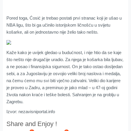
Pored toga, Ćosić je trebao postati prvi stranac koji je ušao u
NBA ligu, što bi ga učinilo istorijskom ličnošću u svijetu
košarke, ali on jednostavno nije želio tako nešto.
Kaže kako je uvijek gledao u budućnost, i nije htio da se kaje
što nešto nije drugačije uradio. Za njega je košarka bila ljubav,
a ne posao i finansijska sigurnost. On je tako ostao dosljedan
sebi, a za Jugoslaviju je osvojio veliki broj naslova i medalja,
na čemu ćemo mu svi biti vječno zahvalni. Veliki dio karijere
je proveo u Zadru, a preminuo je jako mlad – u 47-oj godini
života nakon kraće i teške bolesti. Sahranjen je na groblju u
Zagrebu.
Izvor: nezavisniportal.info
Share and Enjoy !