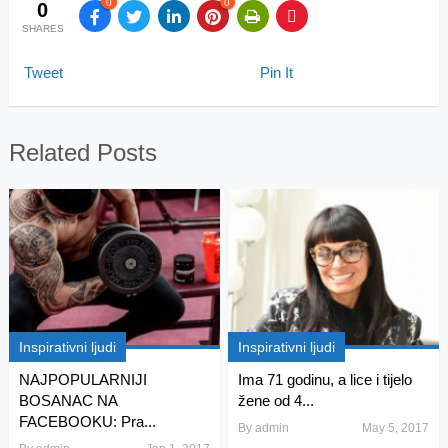
0
0
0
SHARES
Tweet
Pin It
Related Posts
Inspirativni ljudi
Inspirativni ljudi
NAJPOPULARNIJI
Ima 71 godinu, a lice i tijelo
BOSANAC NA
žene od 4...
FACEBOOKU: Pra...
By
admin
May 5, 2017