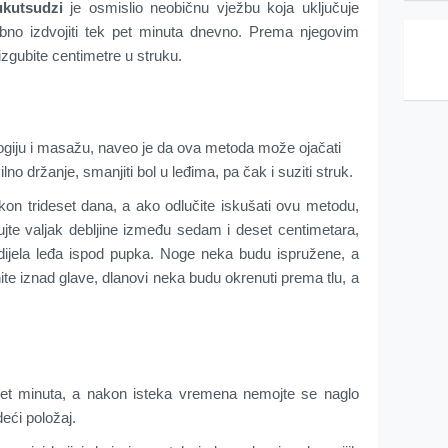
ukutsudzi
je osmislio neobičnu vježbu koja uključuje
rebno izdvojiti tek pet minuta dnevno. Prema njegovim
gubite centimetre u struku.
sologiju i masažu, naveo je da ova metoda može ojačati
no držanje, smanjiti bol u leđima, pa čak i suziti struk.
akon trideset dana, a ako odlučite iskušati ovu metodu,
jte valjak debljine između sedam i deset centimetara,
 dijela leđa ispod pupka. Noge neka budu ispružene, a
ite iznad glave, dlanovi neka budu okrenuti prema tlu, a
 pet minuta, a nakon isteka vremena nemojte se naglo
deći položaj.