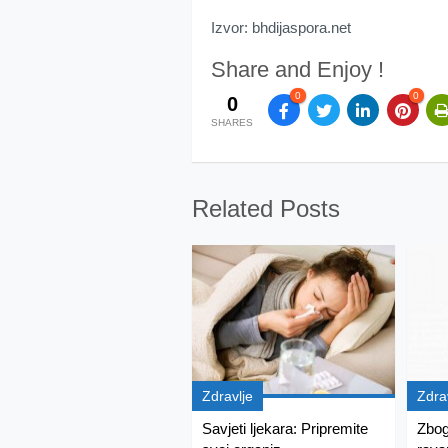
Izvor: bhdijaspora.net
Share and Enjoy !
0
0
0
SHARES
Related Posts
Zdravlje
Zdra
Savjeti ljekara: Pripremite
Zbog