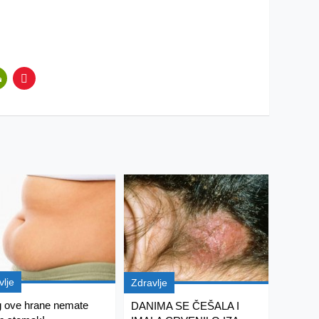
vlje
Zdravlje
 ove hrane nemate
DANIMA SE ČEŠALA I