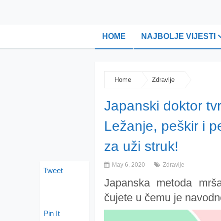
HOME
NAJBOLJE VIJESTI
Home
Zdravlje
Japanski doktor tvr
Ležanje, peškir i 
za uži struk!
May 6, 2020
Zdravlje
Tweet
Japanska metoda mršavl
čujete u čemu je navodno
Pin It