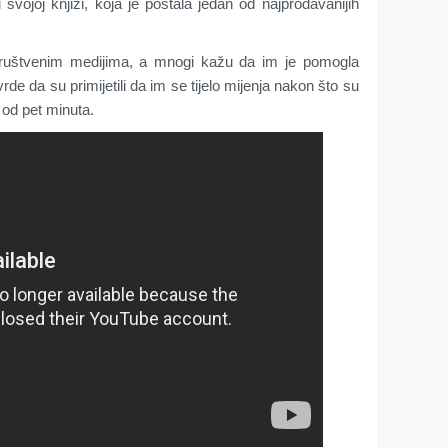
vojoj knjizi, koja je postala jedan od najprodavanijih
društvenim medijima, a mnogi kažu da im je pomogla
rde da su primijetili da im se tijelo mijenja nakon što su
u od pet minuta.