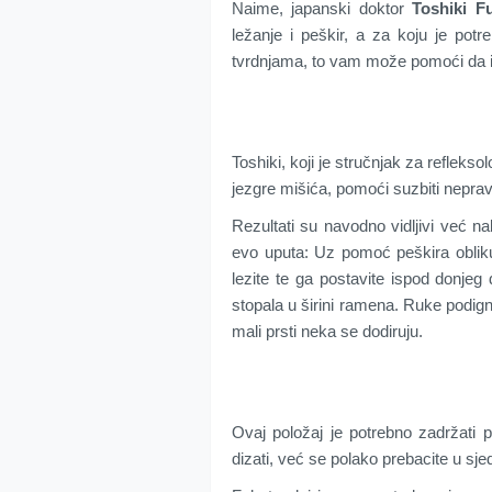
Naime, japanski doktor
Toshiki F
ležanje i peškir, a za koju je pot
tvrdnjama, to vam može pomoći da iz
Toshiki, koji je stručnjak za reflek
jezgre mišića, pomoći suzbiti nepravil
Rezultati su navodno vidljivi već n
evo uputa: Uz pomoć peškira obliku
lezite te ga postavite ispod donjeg
stopala u širini ramena. Ruke podign
mali prsti neka se dodiruju.
Ovaj položaj je potrebno zadržati
dizati, već se polako prebacite u sje