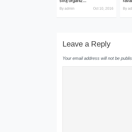
svoj organiz...
rava
By
admin
Oct 10, 2016
By
ad
Leave a Reply
Your email address will not be publi