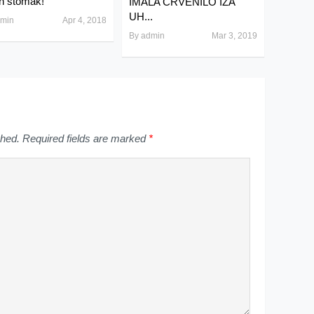
n stomak!
IMALA CRVENILO IZA
UH...
min
Apr 4, 2018
By
admin
Mar 3, 2019
shed.
Required fields are marked
*