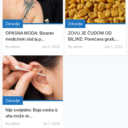
Zdravlje
Zdravlje
OPASNA MODA: Bizaran
ZOVU JE ČUDOM OD
medicinski slučaj p...
BILJKE: Povećava grudi,...
By
admin
Jun 6, 2018
By
admin
Jan 1, 2019
Zdravlje
Nije svejedno: Boja voska iz
uha može ot...
By
admin
Jul 7, 2018