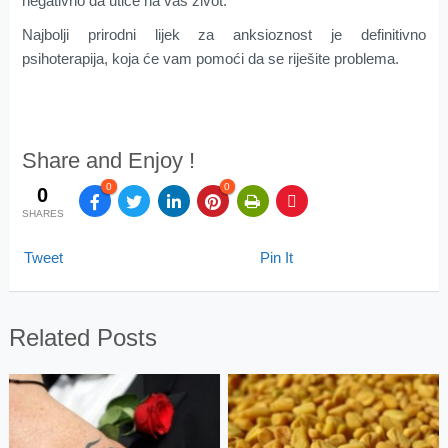
negativno da utiče na vaš život.
Najbolji prirodni lijek za anksioznost je definitivno
psihoterapija, koja će vam pomoći da se riješite problema.
Share and Enjoy !
0
0
0
SHARES
Tweet
Pin It
Related Posts