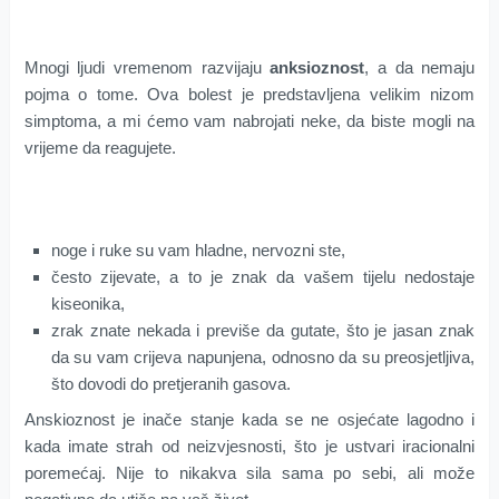
Mnogi ljudi vremenom razvijaju
anksioznost
, a da nemaju
pojma o tome. Ova bolest je predstavljena velikim nizom
simptoma, a mi ćemo vam nabrojati neke, da biste mogli na
vrijeme da reagujete.
noge i ruke su vam hladne, nervozni ste,
često zijevate, a to je znak da vašem tijelu nedostaje
kiseonika,
zrak znate nekada i previše da gutate, što je jasan znak
da su vam crijeva napunjena, odnosno da su preosjetljiva,
što dovodi do pretjeranih gasova.
Anskioznost je inače stanje kada se ne osjećate lagodno i
kada imate strah od neizvjesnosti, što je ustvari iracionalni
poremećaj. Nije to nikakva sila sama po sebi, ali može