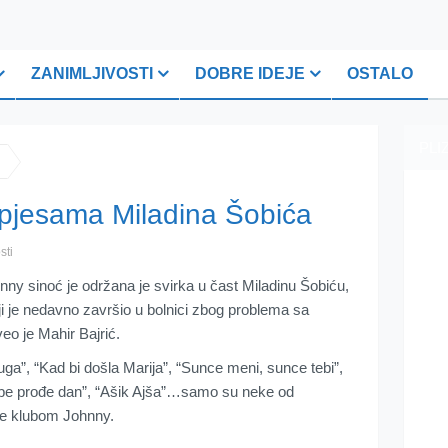
ZANIMLJIVOSTI
DOBRE IDEJE
OSTALO
PLI
 pjesama Miladina Šobića
sti
y sinoć je održana je svirka u čast Miladinu Šobiću,
 je nedavno završio u bolnici zbog problema sa
eo je Mahir Bajrić.
ruga”, “Kad bi došla Marija”, “Sunce meni, sunce tebi”,
ebe prođe dan”, “Ašik Ajša”…samo su neke od
le klubom Johnny.