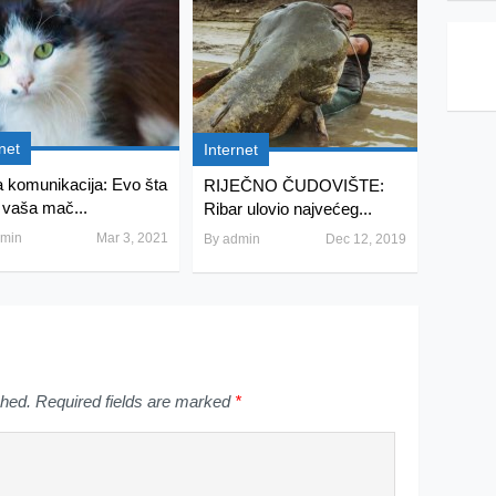
net
Internet
a komunikacija: Evo šta
RIJEČNO ČUDOVIŠTE:
vaša mač...
Ribar ulovio najvećeg...
min
Mar 3, 2021
By
admin
Dec 12, 2019
shed.
Required fields are marked
*