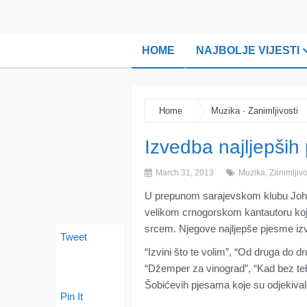
HOME
NAJBOLJE VIJESTI
Home
Muzika
·
Zanimljivosti
Izvedba najljepših
March 31, 2013
Muzika
,
Zanimljivo
U prepunom sarajevskom klubu Johnn
velikom crnogorskom kantautoru koji
srcem. Njegove najljepše pjesme izv
Tweet
“Izvini što te volim”, “Od druga do d
“Džemper za vinograd”, “Kad bez t
Šobićevih pjesama koje su odjekiva
Pin It