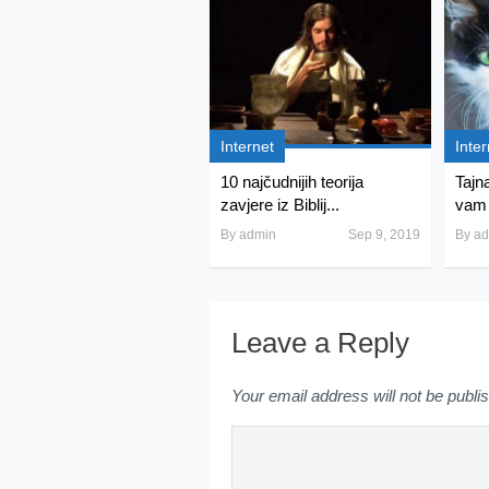
Internet
Inter
10 najčudnijih teorija
Tajn
zavjere iz Biblij...
vam 
By
admin
Sep 9, 2019
By
ad
Leave a Reply
Your email address will not be publi