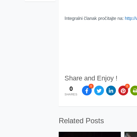
Integralni članak pročitajte na:
http:/
Share and Enjoy !
0
0
0
SHARES
Related Posts