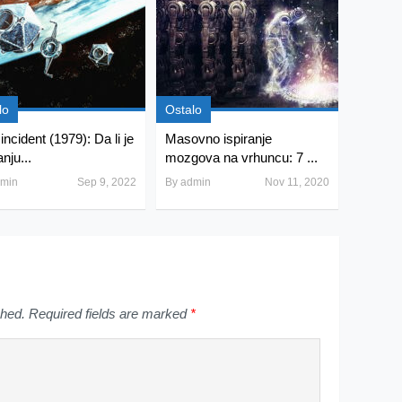
lo
Ostalo
incident (1979): Da li je
Masovno ispiranje
anju...
mozgova na vrhuncu: 7 ...
min
Sep 9, 2022
By
admin
Nov 11, 2020
shed.
Required fields are marked
*