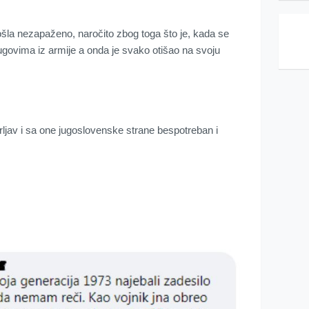
rošla nezapaženo, naročito zbog toga što je, kada se
ugovima iz armije a onda je svako otišao na svoju
prljav i sa one jugoslovenske strane bespotreban i