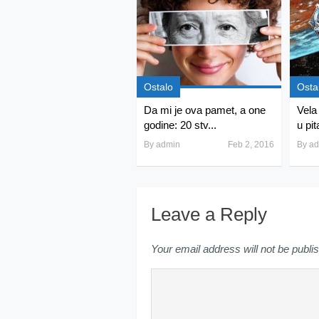
Ostalo
Osta
Da mi je ova pamet, a one
Vela 
godine: 20 stv...
u pit
By
admin
Feb 2, 2016
By
ad
Leave a Reply
Your email address will not be publi