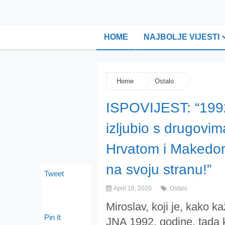
HOME
NAJBOLJE VIJESTI
Home
Ostalo
ISPOVIJEST: “1992
izljubio s drugovi
Hrvatom i Makedon
na svoju stranu!”
Tweet
April 18, 2020
Ostalo
Miroslav, koji je, kako ka
Pin It
JNA 1992. godine, tada 