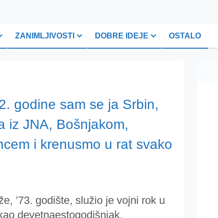
ZANIMLJIVOSTI
DOBRE IDEJE
OSTALO
PLI
. godine sam se ja Srbin,
ma iz JNA, Bošnjakom,
cem i krenusmo u rat svako
že, ’73. godište, služio je vojni rok u
kao devetnaestogodišnjak.