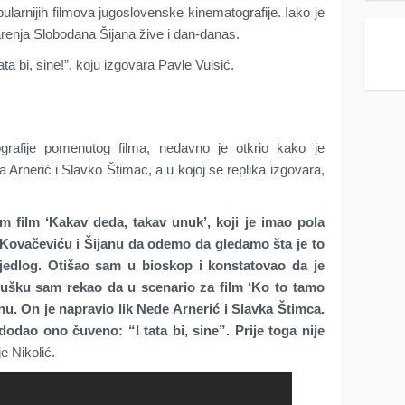
ularnijih filmova jugoslovenske kinematografije. Iako je
arenja Slobodana Šijana žive i dan-danas.
tata bi, sine!”, koju izgovara Pavle Vuisić.
tografije pomenutog filma, nedavno je otkrio kako je
 Arnerić i Slavko Štimac, a u kojoj se replika izgovara,
film ‘Kakav deda, takav unuk’, koji je imao pola
 Kovačeviću i Šijanu da odemo da gledamo šta je to
ijedlog. Otišao sam u bioskop i konstatovao da je
 Dušku sam rekao da u scenario za film ‘Ko to tamo
u. On je napravio lik Nede Arnerić i Slavka Štimca.
dodao ono čuveno: “I tata bi, sine”. Prije toga nije
je Nikolić.