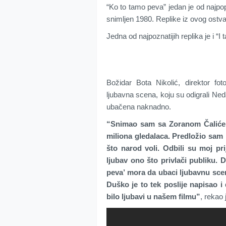
“Ko to tamo peva” jedan je od najpop
snimljen 1980. Replike iz ovog ostv
Jedna od najpoznatijih replika je i “I 
Božidar Bota Nikolić, direktor fo
ljubavna scena, koju su odigrali Neda
ubačena naknadno.
“Snimao sam sa Zoranom Čalićem 
miliona gledalaca. Predložio sam
što narod voli. Odbili su moj pr
ljubav ono što privlači publiku.
peva’ mora da ubaci ljubavnu scen
Duško je to tek poslije napisao i 
bilo ljubavi u našem filmu”
, rekao 