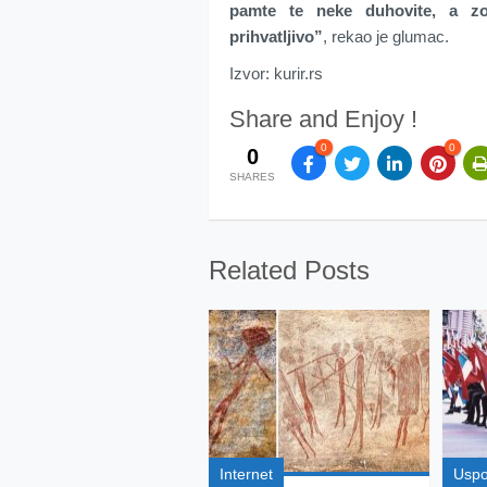
pamte te neke duhovite, a zov
prihvatljivo”
, rekao je glumac.
Izvor: kurir.rs
Share and Enjoy !
0
0
0
SHARES
Related Posts
Internet
Usp