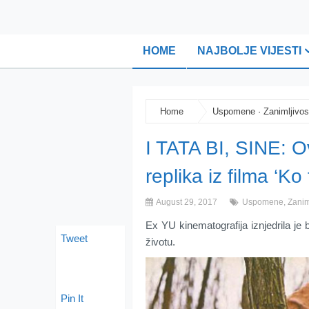
HOME
NAJBOLJE VIJESTI
Home
Uspomene
·
Zanimljivos
I TATA BI, SINE: O
replika iz filma ‘K
August 29, 2017
Uspomene
,
Zanim
Ex YU kinematografija iznjedrila je
Tweet
životu.
Pin It