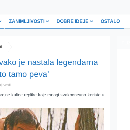
ZANIMLJIVOSTI
DOBRE IDEJE
OSTALO
PLI
ti
vako je nastala legendarna
o to tamo peva’
ljivosti
 brojne kultne replike koje mnogi svakodnevno koriste u