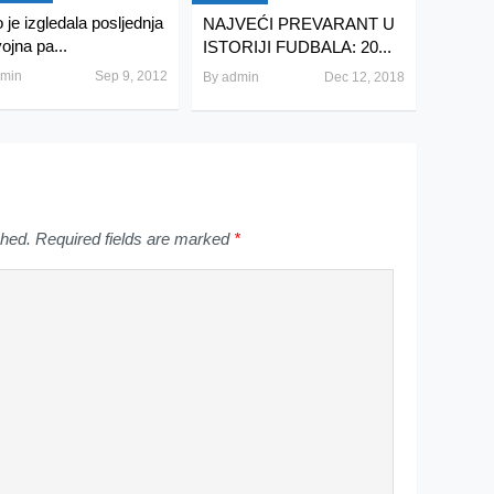
 je izgledala posljednja
NAJVEĆI PREVARANT U
ojna pa...
ISTORIJI FUDBALA: 20...
min
Sep 9, 2012
By
admin
Dec 12, 2018
shed.
Required fields are marked
*