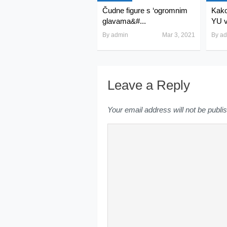
Čudne figure s ‘ogromnim
Kako
glavama&#...
YU v
By
admin
Mar 3, 2021
By
ad
Leave a Reply
Your email address will not be publi