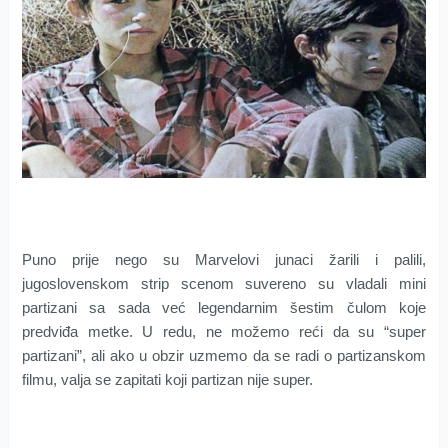
Puno prije nego su Marvelovi junaci žarili i palili,
jugoslovenskom strip scenom suvereno su vladali mini
partizani sa sada već legendarnim šestim čulom koje
predviđa metke. U redu, ne možemo reći da su “super
partizani”, ali ako u obzir uzmemo da se radi o partizanskom
filmu, valja se zapitati koji partizan nije super.