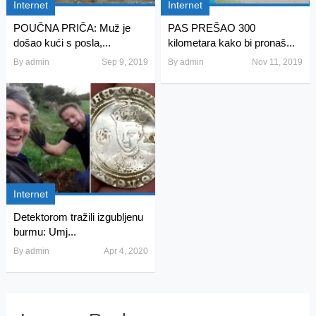
Internet
Internet
POUČNA PRIČA: Muž je
PAS PREŠAO 300
došao kući s posla,...
kilometara kako bi pronaš...
By
admin
Sep 9, 2019
By
admin
Nov 11, 2019
Internet
Detektorom tražili izgubljenu
burmu: Umj...
By
admin
Apr 4, 2020