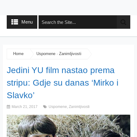
Menu
Home
Uspomene
·
Zanimljivosti
Jedini YU film nastao prema
stripu: Gdje su danas ‘Mirko i
Slavko’
March 21, 2017
Uspomene
,
Zanimljivosti