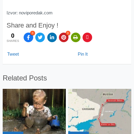
Izvor: noviporedak.com
Share and Enjoy !
0
0
0
SHARES
Tweet
Pin It
Related Posts