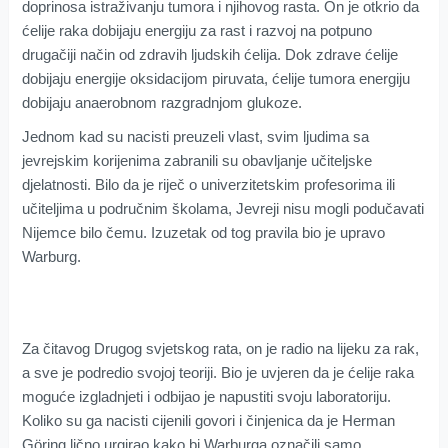
doprinosa istraživanju tumora i njihovog rasta. On je otkrio da
ćelije raka dobijaju energiju za rast i razvoj na potpuno
drugačiji način od zdravih ljudskih ćelija. Dok zdrave ćelije
dobijaju energije oksidacijom piruvata, ćelije tumora energiju
dobijaju anaerobnom razgradnjom glukoze.
Jednom kad su nacisti preuzeli vlast, svim ljudima sa
jevrejskim korijenima zabranili su obavljanje učiteljske
djelatnosti. Bilo da je riječ o univerzitetskim profesorima ili
učiteljima u područnim školama, Jevreji nisu mogli podučavati
Nijemce bilo čemu. Izuzetak od tog pravila bio je upravo
Warburg.
Za čitavog Drugog svjetskog rata, on je radio na lijeku za rak,
a sve je podredio svojoj teoriji. Bio je uvjeren da je ćelije raka
moguće izgladnjeti i odbijao je napustiti svoju laboratoriju.
Koliko su ga nacisti cijenili govori i činjenica da je Herman
Göring lično urgirao kako bi Warburga označili samo