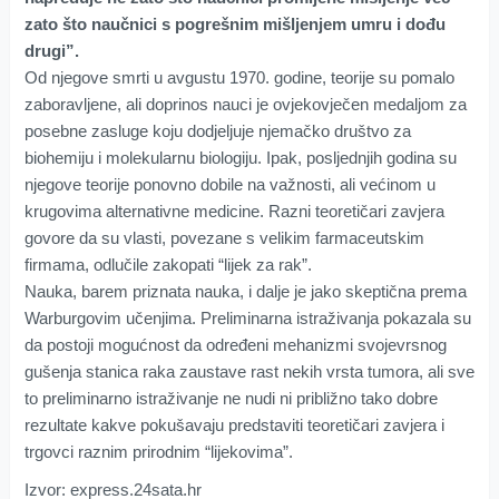
zato što naučnici s pogrešnim mišljenjem umru i dođu
drugi”.
Od njegove smrti u avgustu 1970. godine, teorije su pomalo
zaboravljene, ali doprinos nauci je ovjekovječen medaljom za
posebne zasluge koju dodjeljuje njemačko društvo za
biohemiju i molekularnu biologiju. Ipak, posljednjih godina su
njegove teorije ponovno dobile na važnosti, ali većinom u
krugovima alternativne medicine. Razni teoretičari zavjera
govore da su vlasti, povezane s velikim farmaceutskim
firmama, odlučile zakopati “lijek za rak”.
Nauka, barem priznata nauka, i dalje je jako skeptična prema
Warburgovim učenjima. Preliminarna istraživanja pokazala su
da postoji mogućnost da određeni mehanizmi svojevrsnog
gušenja stanica raka zaustave rast nekih vrsta tumora, ali sve
to preliminarno istraživanje ne nudi ni približno tako dobre
rezultate kakve pokušavaju predstaviti teoretičari zavjera i
trgovci raznim prirodnim “lijekovima”.
Izvor: express.24sata.hr