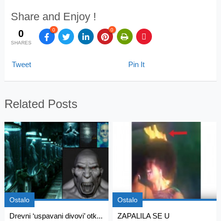
Share and Enjoy !
0
0
0
SHARES
Tweet
Pin It
Related Posts
Ostalo
Ostalo
Drevni ‘uspavani divovi’ otk...
ZAPALILA SE U