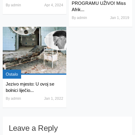
PROGRAMU UŽIVO! Miss
By
admin
Apr 4, 2024
Afrik...
By
admin
Jan 1, 2019
Ostalo
Jezivo mjesto: U ovoj se
bolnici liječio...
By
admin
Jan 1, 2022
Leave a Reply