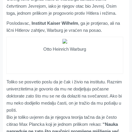
četvrtinom Jevrejom, iako je njegov otac bio Jevrej. Osim
toga, jednom prilikom je progovorio protiv Hitlera i režima.
Poslodavac,
Institut Kaiser Wilhelm
, ga je protjerao, ali na
lični Hitlerov zahtjev, Warburg je vraćen na posao.
Otto Heinrich Warburg
Toliko se posvetio poslu da je čak i živio na institutu. Raznim
univerzitetima je govorio da mu ne dodjeljuju počasne
doktorate zato što mu se ne da dolaziti na svečanost. Ako bi
mu neko dodijelio medalju časti, on je tražio da mu pošalju u
pošti.
Bio je toliko uvjeren da je njegova teorija tačna da je često
citirao Max Plancka koji je jednom prilikom rekao:
“Nauka
napreduje ne zato što naučnici promijene mišljenje već