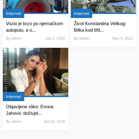
Internet
Internet
Vozio je brzo po njemačkom
Život Konstantina Velikog:
autoputu, a o...
Bitka kod Mil...
By
admin
Jan 1, 2020
By
admin
May 5, 2021
Internet
Objavljene slike: Emina
Jahović doživjel...
By
admin
Oct 10, 2018