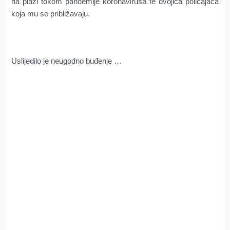
na plaži tokom pandemije koronavirusa te dvojica policajaca
koja mu se približavaju.
Uslijedilo je neugodno buđenje …