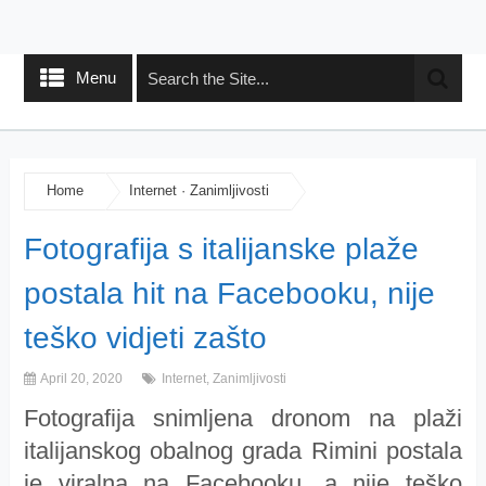
Menu
Home
Internet
·
Zanimljivosti
Fotografija s italijanske plaže
postala hit na Facebooku, nije
teško vidjeti zašto
April 20, 2020
Internet
,
Zanimljivosti
Fotografija snimljena dronom na plaži
italijanskog obalnog grada Rimini postala
je viralna na Facebooku, a nije teško