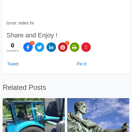
Izvor: index.hr
Share and Enjoy !
0
0
0
SHARES
Tweet
Pin It
Related Posts