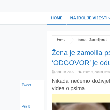
HOME
NAJBOLJE VIJESTI
Home
Internet
·
Zanimljivosti
Žena je zamolila p
‘ODGOVOR’ je oduš
April 19, 2020
Internet
,
Zanimljivost
Nikada nećemo doživjeti
Tweet
videa o psima.
Pin It