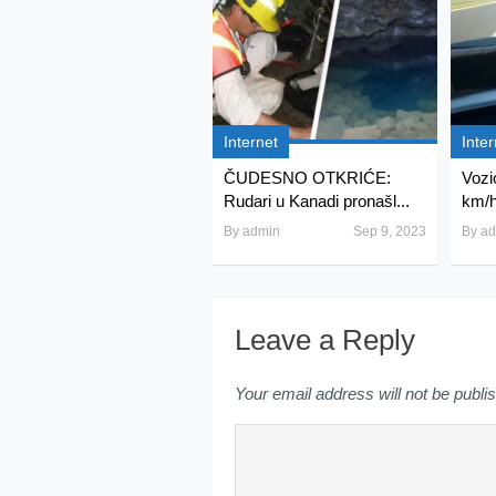
Internet
Inter
ČUDESNO OTKRIĆE:
Vozi
Rudari u Kanadi pronašl...
km/h,
By
admin
Sep 9, 2023
By
ad
Leave a Reply
Your email address will not be publi