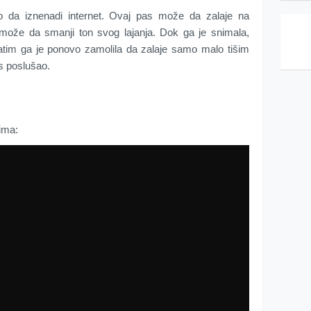
 da iznenadi internet. Ovaj pas može da zalaje na
 može da smanji ton svog lajanja. Dok ga je snimala,
zatim ga je ponovo zamolila da zalaje samo malo tišim
as poslušao.
jima: