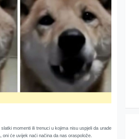
 slatki momenti ili trenuci u kojima nisu uspjeli da urade
, oni će uvijek naći načina da nas oraspolože.