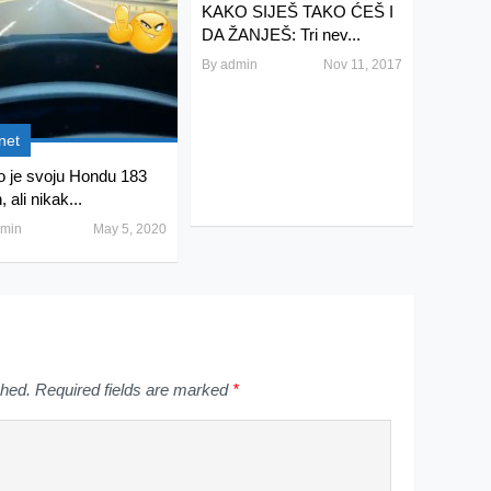
KAKO SIJEŠ TAKO ĆEŠ I
DA ŽANJEŠ: Tri nev...
By
admin
Nov 11, 2017
net
o je svoju Hondu 183
 ali nikak...
min
May 5, 2020
shed.
Required fields are marked
*