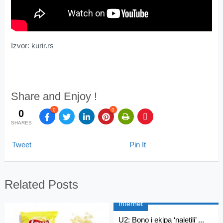
Izvor: kurir.rs
Share and Enjoy !
0
0
0
SHARES
Tweet
Pin It
Related Posts
Internet
U2: Bono i ekipa ‘naletili’ ...