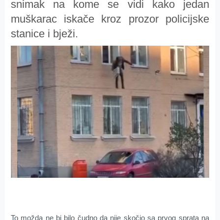
snimak na kome se vidi kako jedan
muškarac iskače kroz prozor policijske
stanice i bježi.
To možda ne bi bilo čudno da nije skočio sa prvog sprata na