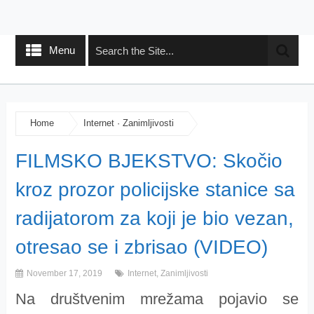
Menu
Home
Internet
·
Zanimljivosti
FILMSKO BJEKSTVO: Skočio
kroz prozor policijske stanice sa
radijatorom za koji je bio vezan,
otresao se i zbrisao (VIDEO)
November 17, 2019
Internet
,
Zanimljivosti
Na društvenim mrežama pojavio se