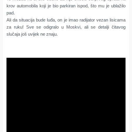
krov automobila koji je bio parkiran ispod, što mu je ublažilo
pad.
Ali da situacija bude luđa, on je imao radijator vezan lisicama
za ruku! Sve se odigralo u Moskvi, ali se detalji čitavog
slučaja još uvijek ne znaju.