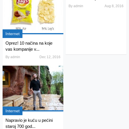
By
admin
Aug 8, 2016
Internet
Oprez! 10 načina na koje
vas kompanije v...
By
admin
Dec 12, 2016
Internet
Napravio je kuću u pećini
staroj 700 god...