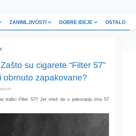
ZANIMLJIVOSTI
DOBRE IDEJE
OSTALO
PLI
ti
Zašto su cigarete “Filter 57”
ži obrnuto zapakovane?
ljivosti
na trafici Filter 57? Jer misli da u pakovanju ima 57