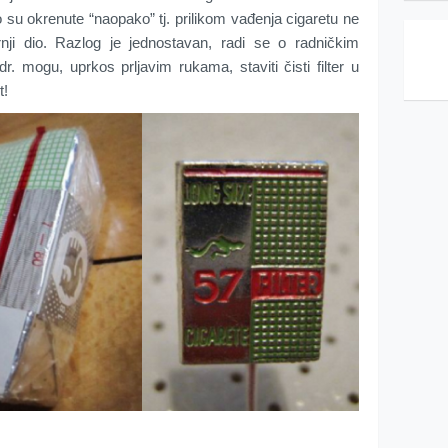
su okrenute “naopako” tj. prilikom vađenja cigaretu ne
rnji dio. Razlog je jednostavan, radi se o radničkim
r. mogu, uprkos prljavim rukama, staviti čisti filter u
t!