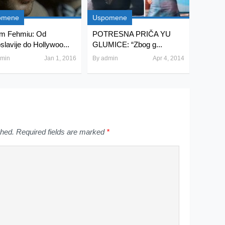
omene
Uspomene
m Fehmiu: Od
POTRESNA PRIČA YU
slavije do Hollywoo...
GLUMICE: “Zbog g...
min
Jan 1, 2016
By
admin
Apr 4, 2014
shed.
Required fields are marked
*