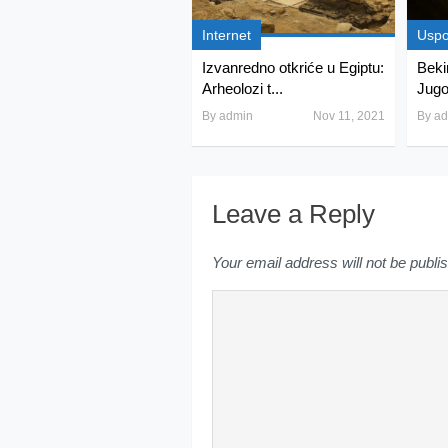
Internet
Usp
Izvanredno otkriće u Egiptu:
Beki
Arheolozi t...
Jugo
By
admin
Nov 11, 2021
By
ad
Leave a Reply
Your email address will not be publi