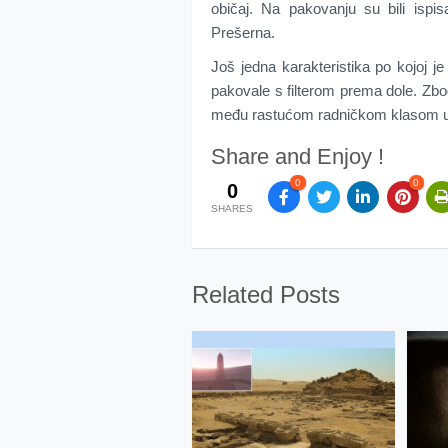
običaj. Na pakovanju su bili ispis
Prešerna.
Još jedna karakteristika po kojoj je 
pakovale s filterom prema dole. Zbo
među rastućom radničkom klasom u b
Share and Enjoy !
0
0
0
SHARES
Related Posts