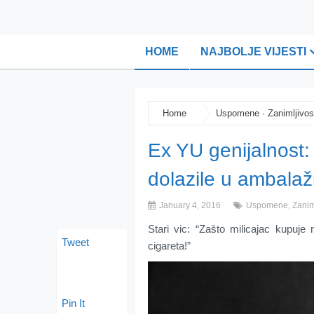
HOME
NAJBOLJE VIJESTI
Home
Uspomene
·
Zanimljivos
Ex YU genijalnost: 
dolazile u ambala
January 4, 2016
Uspomene
,
Zanim
Stari vic: “Zašto milicajac kupuje 
Tweet
cigareta!”
Pin It