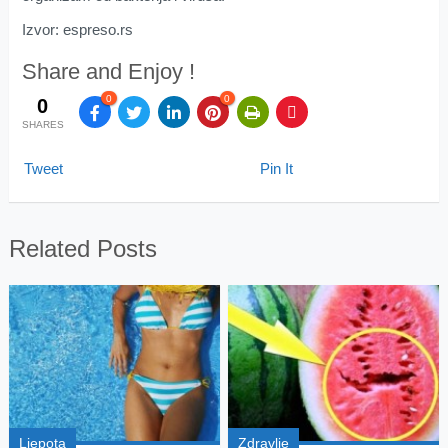
Izvor: espreso.rs
Share and Enjoy !
0
0
0
SHARES
Tweet
Pin It
Related Posts
Ljepota
Zdravlje