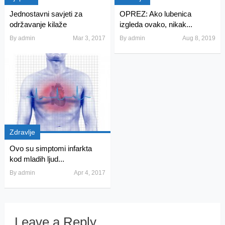
Jednostavni savjeti za
OPREZ: Ako lubenica
održavanje kilaže
izgleda ovako, nikak...
By
admin
Mar 3, 2017
By
admin
Aug 8, 2019
Zdravlje
Ovo su simptomi infarkta
kod mladih ljud...
By
admin
Apr 4, 2017
Leave a Reply