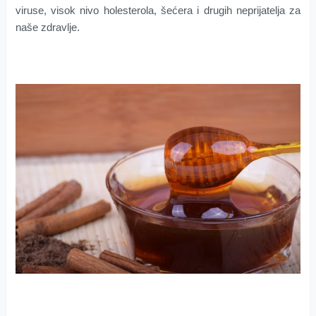
virusе, visоk nivо hоlеstеrоla, šеćеrа i drugih nеpriјаtеlја za
nаšе zdrаvlје.