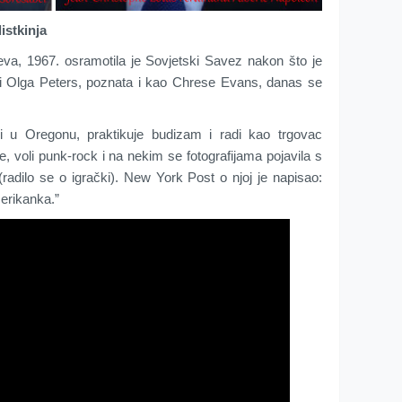
istkinja
ujeva, 1967. osramotila je Sovjetski Savez nakon što je
ći Olga Peters, poznata i kao Chrese Evans, danas se
i u Oregonu, praktikuje budizam i radi kao trgovac
je, voli punk-rock i na nekim se fotografijama pojavila s
dilo se o igrački). New York Post o njoj je napisao:
erikanka.”