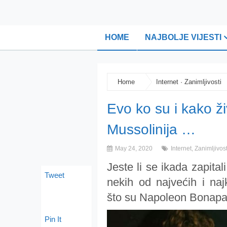
HOME
NAJBOLJE VIJESTI
Home
Internet
·
Zanimljivosti
Evo ko su i kako ži
Mussolinija …
May 24, 2020
Internet
,
Zanimljivost
Jeste li se ikada zapita
Tweet
nekih od najvećih i najko
što su Napoleon Bonaparte
Pin It