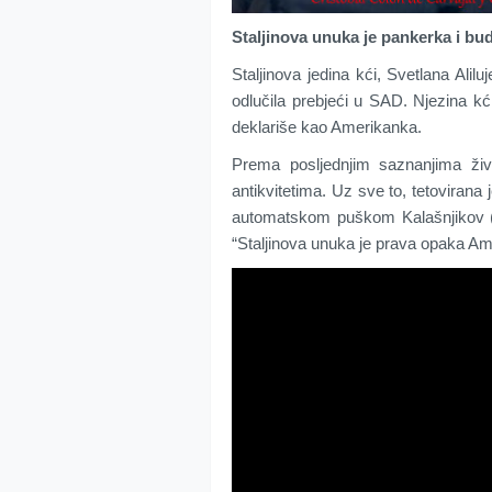
Staljinova unuka je pankerka i bud
Staljinova jedina kći, Svetlana Alil
odlučila prebjeći u SAD. Njezina k
deklariše kao Amerikanka.
Prema posljednjim saznanjima živ
antikvitetima. Uz sve to, tetovirana 
automatskom puškom Kalašnjikov (ra
“Staljinova unuka je prava opaka Am