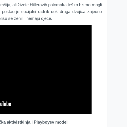
mšija, ali živote Hitlerovih potomaka teško bismo mogli
 postao je socijalni radnik dok druga dvojica zajedno
Nisu se ženili i nemaju djece.
čka aktivistkinja i Playboyev model