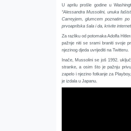
U aprilu prošle godine u Washing
“Alessandra Mussolini, unuka fašist
Carreyjem, glumcem poznatim po fi
prvoaprilska šala i da, krivite internet
Za razliku od potomaka Adolfa Hitle
pažnje niti se srami braniti svoje 
njezinog djeda uvrijediti na Twitteru.
Inače, Mussolini se još 1992. uključi
stranke, a osim što je pažnju pri
zapelo i njezino fotkanje za Playboy,
je izdala u Japanu.