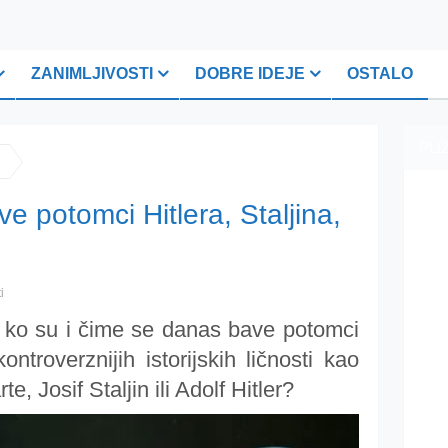
ZANIMLJIVOSTI
DOBRE IDEJE
OSTALO
PLI
ve potomci Hitlera, Staljina,
i
li ko su i čime se danas bave potomci
ntroverznijih istorijskih ličnosti kao
, Josif Staljin ili Adolf Hitler?