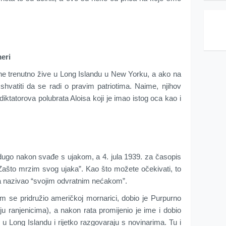
eri
ne trenutno žive u Long Islandu u New Yorku, a ako na
 shvatiti da se radi o pravim patriotima. Naime, njihov
 diktatorova polubrata Aloisa koji je imao istog oca kao i
dugo nakon svađe s ujakom, a 4. jula 1939. za časopis
Zašto mrzim svog ujaka”. Kao što možete očekivati, to
iama nazivao “svojim odvratnim nećakom”.
m se pridružio američkoj mornarici, dobio je Purpurno
ju ranjenicima), a nakon rata promijenio je ime i dobio
ive u Long Islandu i rijetko razgovaraju s novinarima. Tu i