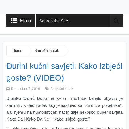
Menu
Home
Smiješni kutak
Đurini kućni savjeti: Kako izbjeći
goste? (VIDEO)
December 7, 2016
Smiješni kutak
Branko Đurić Đuro
na svom YouTube kanalu objavio je
zanimljiv videouradak koji je naslovio sa “Život za početnike”,
a u njemu na humorističan način daje nekoliko super savjeta
Kako Da i Kako Da Ne – Kako izbjeći goste?
U videu pogledajte kako izbjegava goste, saznajte kako to