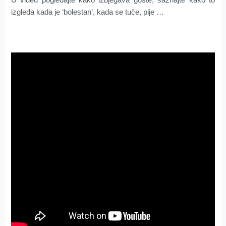
izgleda kada je ‘bolestan’, kada se tuče, pije …