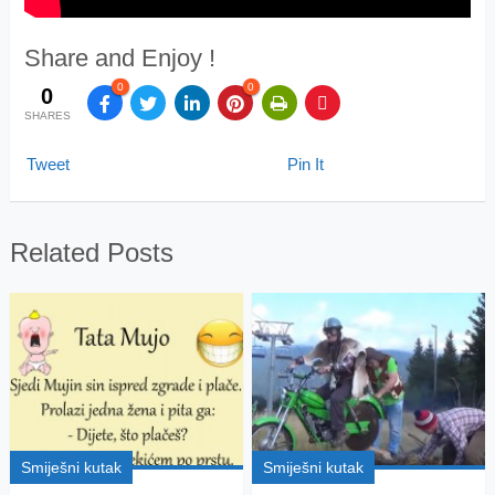
Share and Enjoy !
0
0
0
SHARES
Tweet
Pin It
Related Posts
Smiješni kutak
Smiješni kutak