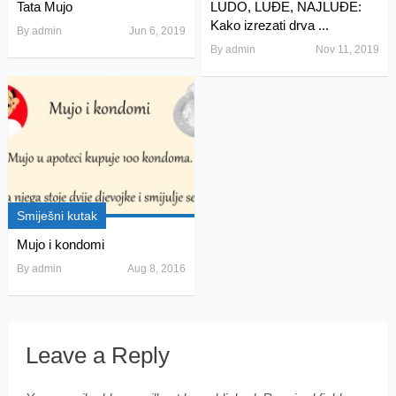
Tata Mujo
LUDO, LUĐE, NAJLUĐE:
Kako izrezati drva ...
By
admin
Jun 6, 2019
By
admin
Nov 11, 2019
Smiješni kutak
Mujo i kondomi
By
admin
Aug 8, 2016
Leave a Reply