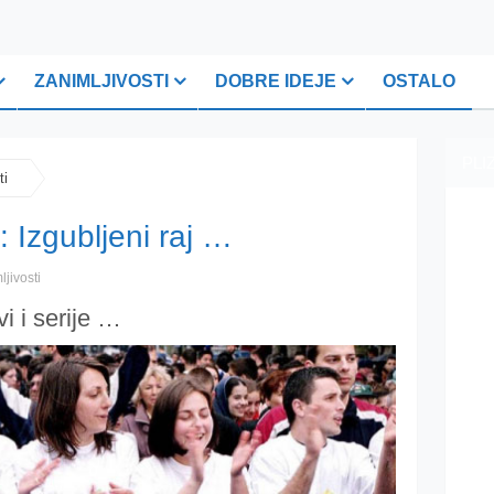
ZANIMLJIVOSTI
DOBRE IDEJE
OSTALO
PLI
ti
 Izgubljeni raj …
ljivosti
vi i serije …