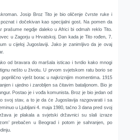
kroman. Josip Broz Tito je bio oličenje čvrste ruke i
o poznat i dočekivan kao specijalni gost. Na pomen da
ar prašume negdje daleko u Africi bi odmah reklo Tito.
vec u Zagorju u Hrvatskoj. Dan kada je Tito rođen, 7.
um u cijeloj Jugoslaviji. Jako je zanimljivo da je ovaj
r.
kako od bravara do maršala isticao i tvrdio kako mnogi
tignu nešto u životu. U prvom svjetskom ratu borio se
e poprilično vješt borac u najkriznijim momentima. 1915
ranjen i ujedno i zarobljen sa čitavim bataljonom. Bio je
ungur. Postao je i vođa komunista. Broz je bio jedan od
 svoj stav, a to je da će Jugoslavija razgovarati i sa
minuo u Ljubljani 4. maja 1980, tačno 3 dana pred svoj
ržava je plakala a svjetski državnici su slali izraze
ozom’ prebačen u Beograd i potom je sahranjen, po
dinju.