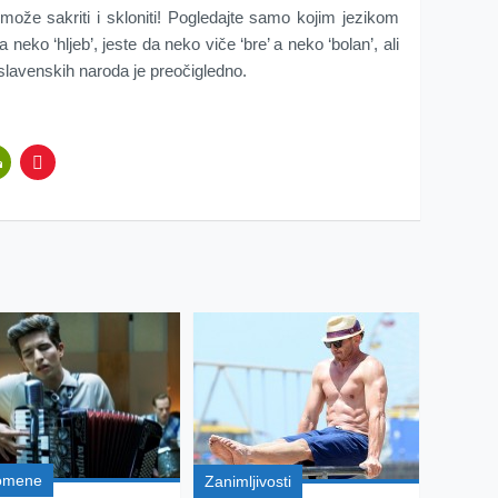
 može sakriti i skloniti! Pogledajte samo kojim jezikom
neko ‘hljeb’, jeste da neko viče ‘bre’ a neko ‘bolan’, ali
slavenskih naroda je preočigledno.
omene
Zanimljivosti