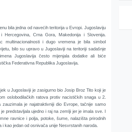
u bila jedna od navećih teritorija u Evropi. Jugoslaviju
 i Hercegovina, Crna Gora, Makedonija i Slovenija.
nac multinacionalnosti i dugo vremena je bila simbol
etu, bilo su upravo u Jugoslaviji na teritoriji sadašnje
mena Jugoslavija često mijenjala dodatke ali biće
istička Federativna Republika Jugoslavija.
jek u Jugoslaviji je zasigurno bio Josip Broz Tito koji je
kom oslobodilačkih ratova protiv nacističkih snaga u 2.
zauzimala je najatraktivniji dio Evrope, tačnije samo
e predstavljala ujedno i raj na zemlji jer je imala sve. I
omne ravnice i polja, potoke, šume, nalazišta prirodnih
a i kao jedan od osnivača unije Nesvrstanih naroda.