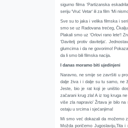
sigurno filma ‘Partizanska eskadrila‘
seriju ‘Vruć Vetar‘ ili za film ‘Mi nis
Sve su to jaka i velika filmska i ser
smo se uz Radovana trećeg, Čkalju, ’K
Plakali smo uz ‘Orlovi rano lete‘! Zn
‘Davitelj protiv davitelja‘. Jednos
glumcima i da ne govorimo! Pokaza
da li smo bili filmska nacija.
I danas moramo biti ujedinjeni
Naravno, ne smije se završiti u prošl
dalje živa i i dalje su tu samo, ne
Jeste, bio je rat koji je uništio d
začarani krug zla! A iz tog kruga 
više zla napravio’ Žrtava je bilo n
ostaju u srcima i sjećanjima!
Mi smo već dokazali da možemo zaje
Možda poričemo Jugoslaviju,Tita 