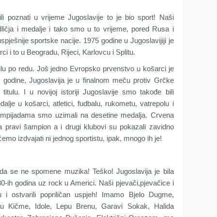
 poznati u vrijeme Jugoslavije to je bio sport! Naši
ličja i medalje i tako smo u to vrijeme, pored Rusa i
pješnije sportske nacije. 1975 godine u Jugoslavijiji je
 i to u Beogradu, Rijeci, Karlovcu i Splitu.
tulu po redu. Još jedno Evropsko prvenstvo u košarci je
 godine, Jugoslavija je u finalnom meču protiv Grčke
titulu. I u novijoj istoriji Jugoslavije smo takođe bili
lje u košarci, atletici, fudbalu, rukometu, vatrepolu i
mpijadama smo uzimali na desetine medalja. Crvena
a pravi šampion a i drugi klubovi su pokazali zavidno
ćemo izdvajati ni jednog sportistu, ipak, mnogo ih je!
 da se ne spomene muzika! Teško! Jugoslavija je bila
0-ih godina uz rock u Americi. Naši pjevači,pjevačice i
pu i ostvarili popriličan uspjeh! Imamo Bjelo Dugme,
nu Kičme, Idole, Lepu Brenu, Garavi Sokak, Halida