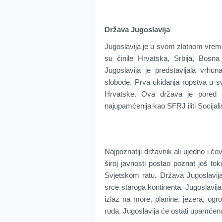
Država Jugoslavija
Jugoslavija je u svom zlatnom vremen
su činile Hrvatska, Srbija, Bosna
Jugoslavija je predstavljala vrhu
slobode. Prva ukidanja ropstva u svij
Hrvatske. Ova država je pored i
najupamćenija kao SFRJ iliti Socijal
Najpoznatiji državnik ali ujedno i čov
široj javnosti postao poznat još to
Svjetskom ratu. Država Jugoslavija 
srce staroga kontinenta. Jugoslavija j
izlaz na more, planine, jezera, ogr
ruda. Jugoslavija će ostati upamćen