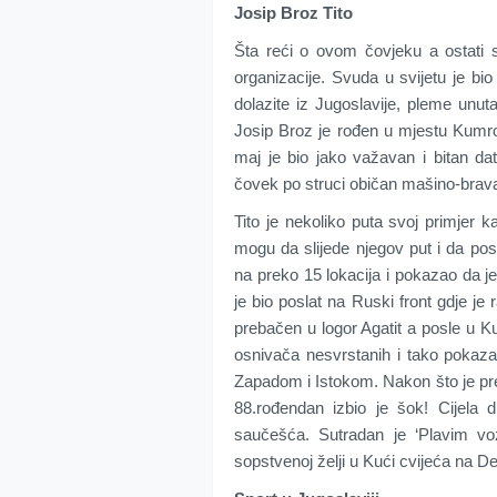
Josip Broz Tito
Šta reći o ovom čovjeku a ostati s
organizacije. Svuda u svijetu je bi
dolazite iz Jugoslavije, pleme unut
Josip Broz je rođen u mjestu Kumro
maj je bio jako važavan i bitan dat
čovek po struci običan mašino-brava
Tito je nekoliko puta svoj primjer 
mogu da slijede njegov put i da pos
na preko 15 lokacija i pokazao da j
je bio poslat na Ruski front gdje je 
prebačen u logor Agatit a posle u K
osnivača nesvrstanih i tako pokazao
Zapadom i Istokom. Nakon što je pre
88.rođendan izbio je šok! Cijela d
saučešća. Sutradan je ‘Plavim v
sopstvenoj želji u Kući cvijeća na De