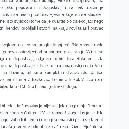
Orkestar, Zabranjeno Pušenje, Električni Orgazam, ma
o jako popularan u Jugoslaviji i na neki način je
muziku sa naših prostora. Pjesme koje su se slušale i
ne, što svjedoči tome da je kvalitet bio daleko jači nego
ni bendovi probijali i stvorili na kraju novi talas i pravac
djevojkom do kasno, mogli ste joj reći ‘Ne spavaj mala
i ponovo ostavljeni od suportnog pola bilo je ‘A i ti me
 igra u Jugoslaviji, odgovor bi bio ‘Igra Rokenrol cela
vojku iz Jugoslavije, šta je po nacionalnosti,ona bi Vam
 ne dužimo, bili smo kompletna država što se tiče
Evo nam Toma Zdravković, hoćemo li Rok!? Evo nam
lježila SFRJ. Što bi naši ljudi rekli, Jugu.
 bi rekli da Jugoslavija nije bila jaka po pitanju filmova i
ica smo viđali po TV ekranima! Jugoslavija je bila
nogo slobodnih tema i mnogi scenaristi i pisci su krenuli
 u današnje vreme odmah uz naš realni život! Sjećate se