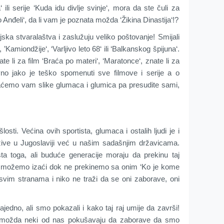
 ili serije ‘Kuda idu divlje svinje‘, mora da ste čuli za
mo Anđeli‘, da li vam je poznata možda ‘Žikina Dinastija‘!?
ijska stvaralaštva i zaslužuju veliko poštovanje! Smijali
amiondžije‘, ‘Varljivo leto 68‘ ili ‘Balkanskog špijuna‘.
ate li za film ‘Braća po materi‘, ‘Maratonce‘, znate li za
tavno jako je teško spomenuti sve filmove i serije a o
ćemo vam slike glumaca i glumica pa presudite sami,
osti. Većina ovih sportista, glumaca i ostalih ljudi je i
 žive u Jugoslaviji već u našim sadašnjim državicama.
osta toga, ali buduće generacije moraju da prekinu taj
ne možemo izaći dok ne prekinemo sa onim ‘Ko je kome
a svim stranama i niko ne traži da se oni zaborave, oni
dno, ali smo pokazali i kako taj raj umije da završi!
i možda neki od nas pokušavaju da zaborave da smo