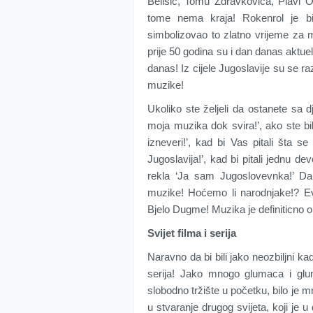
Belišić, Tomu Zdravkovića, Plavi 
tome nema kraja! Rokenrol je bi
simbolizovao to zlatno vrijeme za 
prije 50 godina su i dan danas aktuel
danas! Iz cijele Jugoslavije su se raz
muzike!
Ukoliko ste željeli da ostanete sa 
moja muzika dok svira!’, ako ste bil
izneveri!’, kad bi Vas pitali šta se
Jugoslavija!’, kad bi pitali jednu de
rekla ‘Ja sam Jugoslovevnka!’ Da
muzike! Hoćemo li narodnjake!? 
Bjelo Dugme! Muzika je definiticno obi
Svijet filma i serija
Naravno da bi bili jako neozbiljni kad
serija! Jako mnogo glumaca i glum
slobodno tržište u početku, bilo je m
u stvaranje drugog svijeta, koji je