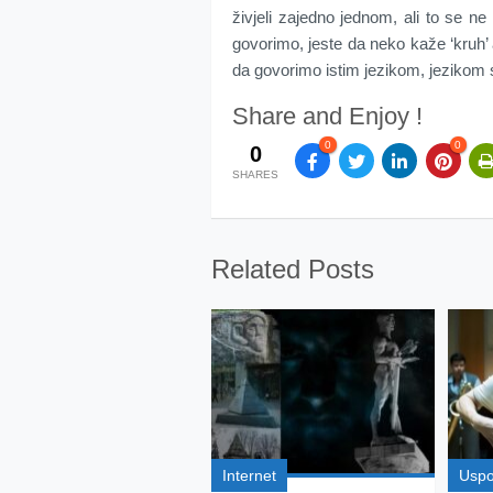
živjeli zajedno jednom, ali to se ne
govorimo, jeste da neko kaže ‘kruh’ a 
da govorimo istim jezikom, jezikom 
Share and Enjoy !
0
0
0
SHARES
Related Posts
Internet
Usp