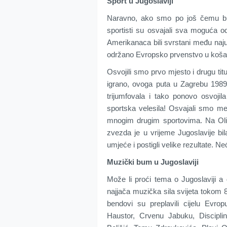
Sport u Jugoslaviji
Naravno, ako smo po još čemu bili
sportisti su osvajali sva moguća od
Amerikanaca bili svrstani među najus
održano Evropsko prvenstvo u košarci
Osvojili smo prvo mjesto i drugu ti
igrano, ovoga puta u Zagrebu 1989
trijumfovala i tako ponovo osvojila 
sportska velesila! Osvajali smo meda
mnogim drugim sportovima. Na Oli
zvezda je u vrijeme Jugoslavije bil
umjeće i postigli velike rezultate. Ne
Muzički bum u Jugoslaviji
Može li proći tema o Jugoslaviji a
najjača muzička sila svijeta tokom 8
bendovi su preplavili cijelu Evro
Haustor, Crvenu Jabuku, Discipli