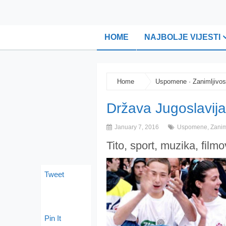
HOME
NAJBOLJE VIJESTI
Home
Uspomene
·
Zanimljivos
Država Jugoslavija:
January 7, 2016
Uspomene
,
Zanim
Tito, sport, muzika, filmo
Tweet
Pin It