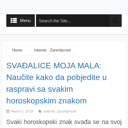
Menu
Home
Internet
·
Zanimljivosti
SVAĐALICE MOJA MALA:
Naučite kako da pobjedite u
raspravi sa svakim
horoskopskim znakom
March 5, 2018
Internet
,
Zanimljivosti
Svaki horoskopski znak svađa se na svoj