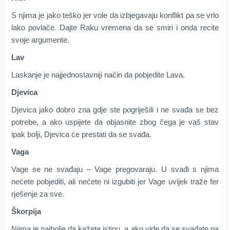
S njima je jako teško jer vole da izbjegavaju konflikt pa se vrlo
lako povlače. Dajte Raku vremena da se smiri i onda recite
svoje argumente.
Lav
Laskanje je najjednostavniji način da pobjedite Lava.
Djevica
Djevica jako dobro zna gdje ste pogriješili i ne svađa se bez
potrebe, a ako uspijete da objasnite zbog čega je vaš stav
ipak bolji, Djevica će prestati da se svađa.
Vaga
Vage se ne svađaju – Vage pregovaraju. U svađi s njima
nećete pobjediti, ali nećete ni izgubiti jer Vage uvijek traže fer
rješenje za sve.
Škorpija
Njima je najbolje da kažete istinu, a ako vide da se svađate na