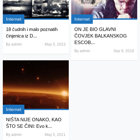
Internet
Internet
18 čudnih i malo poznatih
ON JE BIO GLAVNI
činjenica iz D...
ČOVJEK BALKANSKOG
ESCOB...
By
admin
May 5, 2023
By
admin
Sep 9, 2018
Internet
NIŠTA NIJE ONAKO, KAO
ŠTO SE ČINI: Evo k...
By
admin
May 5, 2021