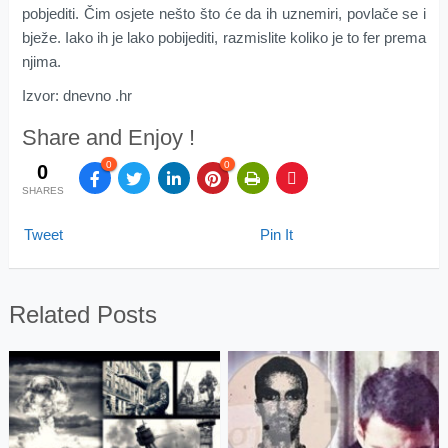
pobjediti. Čim osjete nešto što će da ih uznemiri, povlače se i
bježe. Iako ih je lako pobijediti, razmislite koliko je to fer prema
njima.
Izvor: dnevno .hr
Share and Enjoy !
0
0
0
SHARES
Tweet
Pin It
Related Posts