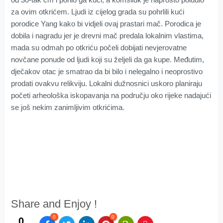
za ovim otkrićem. Ljudi iz cijelog grada su pohrlili kući
porodice Yang kako bi vidjeli ovaj prastari mač. Porodica je
dobila i nagradu jer je drevni mač predala lokalnim vlastima,
mada su odmah po otkriću počeli dobijati nevjerovatne
novčane ponude od ljudi koji su željeli da ga kupe. Međutim,
dječakov otac je smatrao da bi bilo i nelegalno i neoprostivo
prodati ovakvu relikviju. Lokalni dužnosnici uskoro planiraju
početi arheološka iskopavanja na području oko rijeke nadajući
se još nekim zanimljivim otkrićima.
Share and Enjoy !
0
0
0