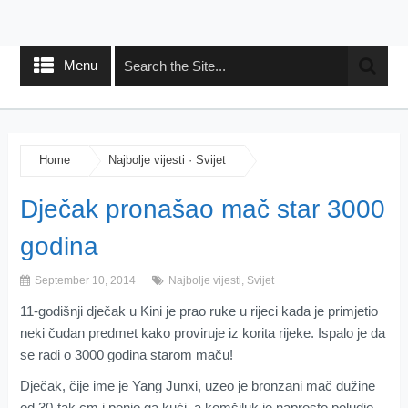
Menu
Home
Najbolje vijesti
·
Svijet
Dječak pronašao mač star 3000
godina
September 10, 2014
Najbolje vijesti
,
Svijet
11-godišnji dječak u Kini je prao ruke u rijeci kada je primjetio
neki čudan predmet kako proviruje iz korita rijeke. Ispalo je da
se radi o 3000 godina starom maču!
Dječak, čije ime je Yang Junxi, uzeo je bronzani mač dužine
od 30-tak cm i ponio ga kući, a komšiluk je naprosto poludio