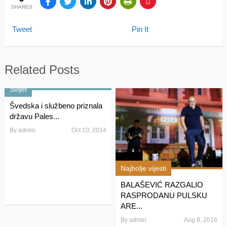
SHARES
Tweet
Pin It
Related Posts
Svijet
Švedska i službeno priznala
državu Pales...
By
admin
Oct 10, 2014
Najbolje vijesti
BALAŠEVIĆ RAZGALIO
RASPRODANU PULSKU
ARE...
By
admin
Aug 8, 2016