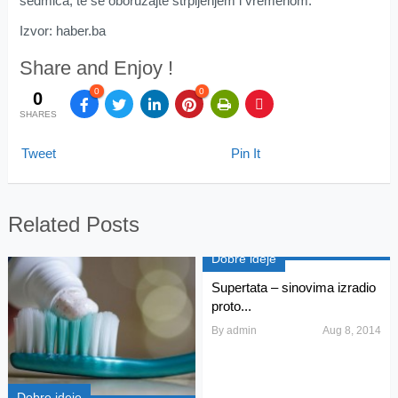
sedmica, te se oboružajte strpljenjem i vremenom.
Izvor: haber.ba
Share and Enjoy !
0
0
0
SHARES
Tweet
Pin It
Related Posts
Dobre ideje
Supertata – sinovima izradio
proto...
By
admin
Aug 8, 2014
Dobre ideje