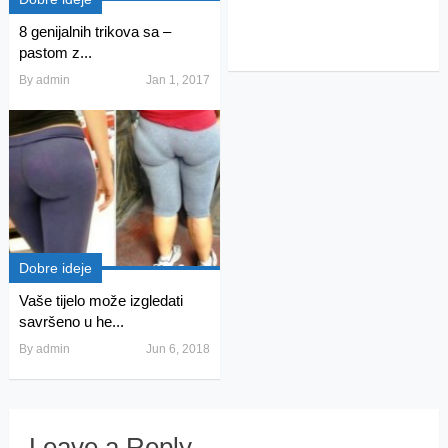
8 genijalnih trikova sa –
pastom z...
By
admin
Jan 1, 2017
Dobre ideje
Vaše tijelo može izgledati
savršeno u he...
By
admin
Jun 6, 2018
Leave a Reply