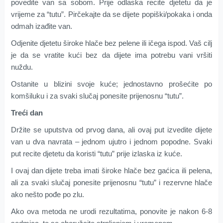
povedite van sa sobom. Prije odlaska recite djetetu da je
vrijeme za “tutu”. Pirčekajte da se dijete popiški/pokaka i onda
odmah izađite van.
Odjenite djetetu široke hlače bez pelene ili ičega ispod. Vaš cilj
je da se vratite kući bez da dijete ima potrebu vani vršiti
nuždu.
Ostanite u blizini svoje kuće; jednostavno prošećite po
komšiluku i za svaki slučaj ponesite prijenosnu “tutu”.
Treći dan
Držite se uputstva od prvog dana, ali ovaj put izvedite dijete
van u dva navrata – jednom ujutro i jednom popodne. Svaki
put recite djetetu da koristi “tutu” prije izlaska iz kuće.
I ovaj dan dijete treba imati široke hlače bez gaćica ili pelena,
ali za svaki slučaj ponesite prijenosnu “tutu” i rezervne hlače
ako nešto pođe po zlu.
Ako ova metoda ne urodi rezultatima, ponovite je nakon 6-8