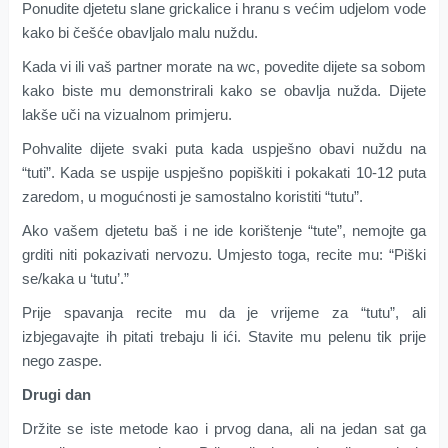
Ponudite djetetu slane grickalice i hranu s većim udjelom vode
kako bi češće obavljalo malu nuždu.
Kada vi ili vaš partner morate na wc, povedite dijete sa sobom
kako biste mu demonstrirali kako se obavlja nužda. Dijete
lakše uči na vizualnom primjeru.
Pohvalite dijete svaki puta kada uspješno obavi nuždu na
“tuti”. Kada se uspije uspješno popiškiti i pokakati 10-12 puta
zaredom, u mogućnosti je samostalno koristiti “tutu”.
Ako vašem djetetu baš i ne ide korištenje “tute”, nemojte ga
grditi niti pokazivati nervozu. Umjesto toga, recite mu: “Piški
se/kaka u ‘tutu’.”
Prije spavanja recite mu da je vrijeme za “tutu”, ali
izbjegavajte ih pitati trebaju li ići. Stavite mu pelenu tik prije
nego zaspe.
Drugi dan
Držite se iste metode kao i prvog dana, ali na jedan sat ga