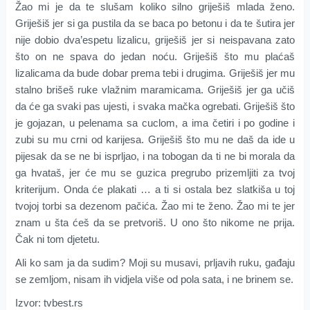
Žao mi je da te slušam koliko silno griješiš mlada ženo.
Griješiš jer si ga pustila da se baca po betonu i da te šutira jer
nije dobio dva’espetu lizalicu, griješiš jer si neispavana zato
što on ne spava do jedan noću. Griješiš što mu plaćaš
lizalicama da bude dobar prema tebi i drugima. Griješiš jer mu
stalno brišeš ruke vlažnim maramicama. Griješiš jer ga učiš
da će ga svaki pas ujesti, i svaka mačka ogrebati. Griješiš što
je gojazan, u pelenama sa cuclom, a ima četiri i po godine i
zubi su mu crni od karijesa. Griješiš što mu ne daš da ide u
pijesak da se ne bi isprljao, i na tobogan da ti ne bi morala da
ga hvataš, jer će mu se guzica pregrubo prizemljiti za tvoj
kriterijum. Onda će plakati … a ti si ostala bez slatkiša u toj
tvojoj torbi sa dezenom pačića. Žao mi te ženo. Žao mi te jer
znam u šta ćeš da se pretvoriš. U ono što nikome ne prija.
Čak ni tom djetetu.
Ali ko sam ja da sudim? Moji su musavi, prljavih ruku, gađaju
se zemljom, nisam ih vidjela više od pola sata, i ne brinem se.
Izvor: tvbest.rs