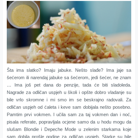
Šta ima slatko? Imaju jabuke. Nešto slađe? Ima jaje sa
šećerom ili narendaj jabuke sa šećerom, jedi šećer, ne znam
… Ima još pet dana do penzije, tada će biti sladoleda.
Nagrade za odličan uspjeh u školi i opšte dobro vladanje su
bile vrlo skromne i mi smo im se beskrajno radovali. Za
odličan uspjeh od ćaleta i keve sam dobijala nešto posebno.
Pamtim prvi vokmen. I učila sam za taj vokmen dan i noć,
pisala referate, popravljala ocjene samo da u hodu mogu da
slušam Blondie i Depeche Mode u zelenim starkama koje
sam dobila prošle godine za odličan uspjeh. Starke su bile