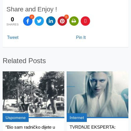
Share and Enjoy !
0
0
0
SHARES
Tweet
Pin It
Related Posts
Uspomene
Internet
“Bio sam radničko dijete u
TVRDNJE EKSPERTA: