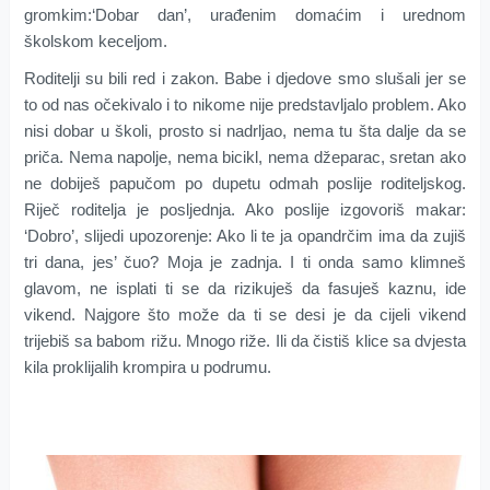
gromkim:‘Dobar dan’, urađenim domaćim i urednom
školskom keceljom.
Roditelji su bili red i zakon. Babe i djedove smo slušali jer se
to od nas očekivalo i to nikome nije predstavljalo problem. Ako
nisi dobar u školi, prosto si nadrljao, nema tu šta dalje da se
priča. Nema napolje, nema bicikl, nema džeparac, sretan ako
ne dobiješ papučom po dupetu odmah poslije roditeljskog.
Riječ roditelja je posljednja. Ako poslije izgovoriš makar:
‘Dobro’, slijedi upozorenje: Ako li te ja opandrčim ima da zujiš
tri dana, jes’ čuo? Moja je zadnja. I ti onda samo klimneš
glavom, ne isplati ti se da rizikuješ da fasuješ kaznu, ide
vikend. Najgore što može da ti se desi je da cijeli vikend
trijebiš sa babom rižu. Mnogo riže. Ili da čistiš klice sa dvjesta
kila proklijalih krompira u podrumu.