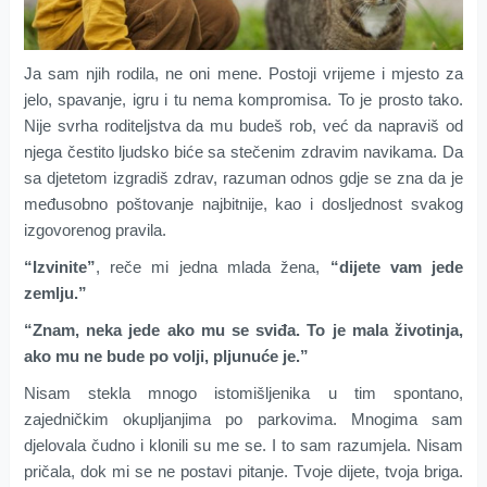
Ja sam njih rodila, ne oni mene. Postoji vrijeme i mjesto za
jelo, spavanje, igru i tu nema kompromisa. To je prosto tako.
Nije svrha roditeljstva da mu budeš rob, već da napraviš od
njega čestito ljudsko biće sa stečenim zdravim navikama. Da
sa djetetom izgradiš zdrav, razuman odnos gdje se zna da je
međusobno poštovanje najbitnije, kao i dosljednost svakog
izgovorenog pravila.
“Izvinite”
, reče mi jedna mlada žena,
“dijete vam jede
zemlju.”
“Znam, neka jede ako mu se sviđa. To je mala životinja,
ako mu ne bude po volji, pljunuće je.”
Nisam stekla mnogo istomišljenika u tim spontano,
zajedničkim okupljanjima po parkovima. Mnogima sam
djelovala čudno i klonili su me se. I to sam razumjela. Nisam
pričala, dok mi se ne postavi pitanje. Tvoje dijete, tvoja briga.