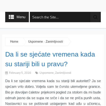
Menu
Home
Uspomene
·
Zanimljivosti
Da li se sjećate vremena kada
su stariji bili u pravu?
February 5, 2016
Uspomene
,
Zanimljivosti
Da li se sjećate vremena kada su stariji bili autoritet? Ja se
sjećam vrlo dobro. Voljela sam te čvrsto utemeljene granice.
Bio je dovoljan ćaletov prijekorni pogled za stolom da mi bude
odmah jasno da se supa ne srče i da se ne priča punih usta.
Nastavnici su se poštovali ustajanjem kad uđu u učionicu,