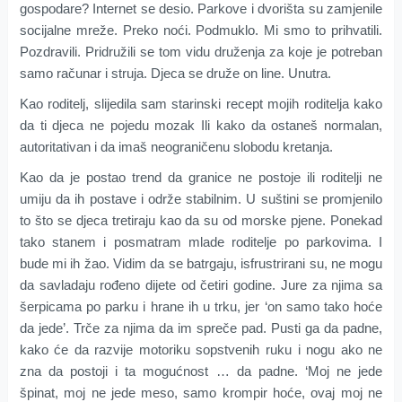
gospodare? Internet se desio. Parkove i dvorišta su zamjenile
socijalne mreže. Preko noći. Podmuklo. Mi smo to prihvatili.
Pozdravili. Pridružili se tom vidu druženja za koje je potreban
samo računar i struja. Djeca se druže on line. Unutra.
Kao roditelj, slijedila sam starinski recept mojih roditelja kako
da ti djeca ne pojedu mozak Ili kako da ostaneš normalan,
autoritativan i da imaš neograničenu slobodu kretanja.
Kao da je postao trend da granice ne postoje ili roditelji ne
umiju da ih postave i održe stabilnim. U suštini se promjenilo
to što se djeca tretiraju kao da su od morske pjene. Ponekad
tako stanem i posmatram mlade roditelje po parkovima. I
bude mi ih žao. Vidim da se batrgaju, isfrustrirani su, ne mogu
da savladaju rođeno dijete od četiri godine. Jure za njima sa
šerpicama po parku i hrane ih u trku, jer ‘on samo tako hoće
da jede’. Trče za njima da im spreče pad. Pusti ga da padne,
kako će da razvije motoriku sopstvenih ruku i nogu ako ne
zna da postoji i ta mogućnost … da padne. ‘Moj ne jede
špinat, moj ne jede meso, samo krompir hoće, ovaj moj ne