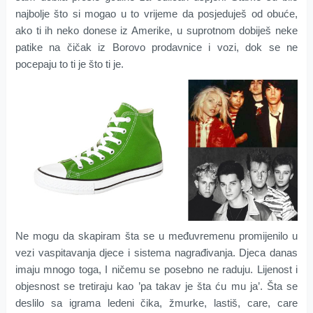
najbolje što si mogao u to vrijeme da posjeduješ od obuće,
ako ti ih neko donese iz Amerike, u suprotnom dobiješ neke
patike na čičak iz Borovo prodavnice i vozi, dok se ne
pocepaju to ti je što ti je.
Ne mogu da skapiram šta se u međuvremenu promijenilo u
vezi vaspitavanja djece i sistema nagrađivanja. Djeca danas
imaju mnogo toga, I ničemu se posebno ne raduju. Lijenost i
objesnost se tretiraju kao ’pa takav je šta ću mu ja’. Šta se
deslilo sa igrama ledeni čika, žmurke, lastiš, care, care