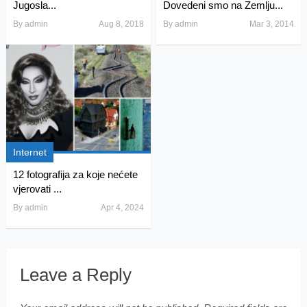
Jugosla...
Dovedeni smo na Zemlju...
By
admin
Aug 8, 2018
By
admin
Mar 3, 2014
Internet
12 fotografija za koje nećete
vjerovati ...
By
admin
Apr 4, 2024
Leave a Reply