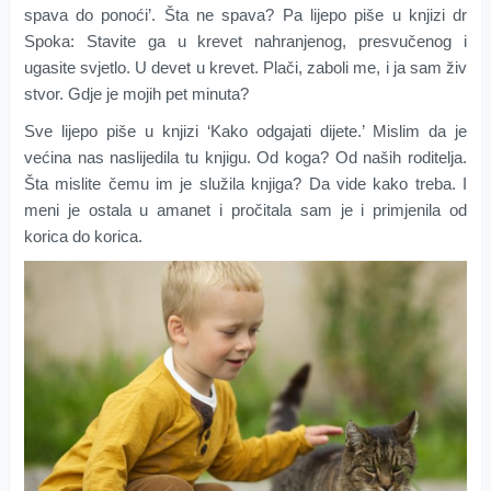
spava do ponoći’. Šta ne spava? Pa lijepo piše u knjizi dr
Spoka: Stavite ga u krevet nahranjenog, presvučenog i
ugasite svjetlo. U devet u krevet. Plači, zaboli me, i ja sam živ
stvor. Gdje je mojih pet minuta?
Sve lijepo piše u knjizi ‘Kako odgajati dijete.’ Mislim da je
većina nas naslijedila tu knjigu. Od koga? Od naših roditelja.
Šta mislite čemu im je služila knjiga? Da vide kako treba. I
meni je ostala u amanet i pročitala sam je i primjenila od
korica do korica.