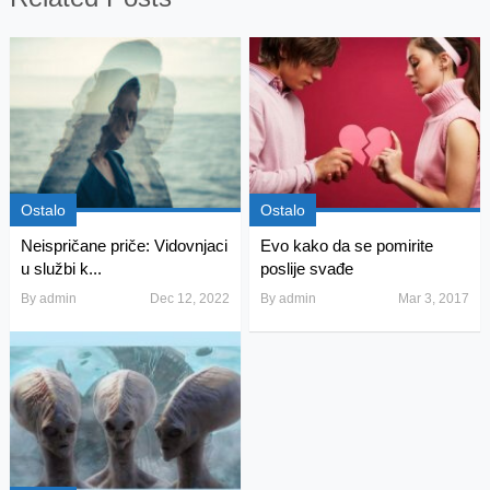
Ostalo
Ostalo
Neispričane priče: Vidovnjaci
Evo kako da se pomirite
u službi k...
poslije svađe
By
admin
Dec 12, 2022
By
admin
Mar 3, 2017