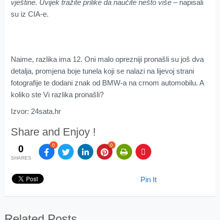
vještine. Uvijek tražite prilike da naučite nešto više
– napisali
su iz CIA-e.
Naime, razlika ima 12. Oni malo oprezniji pronašli su još dva
detalja, promjena boje tunela koji se nalazi na lijevoj strani
fotografije te dodani znak od BMW-a na crnom automobilu. A
koliko ste Vi razlika pronašli?
Izvor: 24sata.hr
Share and Enjoy !
0
0
0
SHARES
Pin It
Related Posts