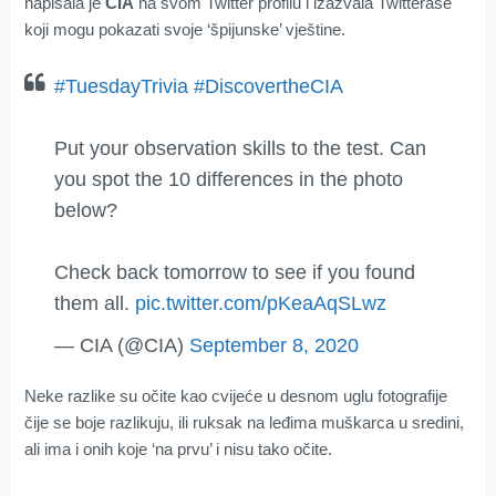
napisala je
CIA
na svom Twitter profilu i izazvala Twitteraše
koji mogu pokazati svoje ‘špijunske’ vještine.
#TuesdayTrivia
#DiscovertheCIA
Put your observation skills to the test. Can
you spot the 10 differences in the photo
below?
Check back tomorrow to see if you found
them all.
pic.twitter.com/pKeaAqSLwz
— CIA (@CIA)
September 8, 2020
Neke razlike su očite kao cvijeće u desnom uglu fotografije
čije se boje razlikuju, ili ruksak na leđima muškarca u sredini,
ali ima i onih koje ‘na prvu’ i nisu tako očite.