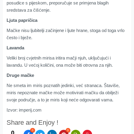
posudice s pijeskom, preporučuje se primjena blagih
sredstava za čišćenje.
Ljuta papričica
Mačke nisu ljubitelji začinjene i ljute hrane, stoga od toga vrlo
često i bježe.
Lavanda
Veliki broj cvjetnih mirisa iritira mačji njuh, uključujući i
lavandu. U većoj količini, ona može biti otrovna za njih.
Druge mačke
Ne smeta im miris poznatih jedinki, već stranaca. Štaviše,
miris nepoznate mačke može motivirati mačku da obilježi
svoje područje, a to je miris koji neće odgovarati vama.
Izvor: imperij.com
Share and Enjoy !
0
0
0