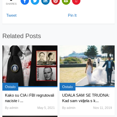
SHARES
Tweet
Pin It
Related Posts
Ostalo
Ostalo
Kako su CIA i FBI regrutovali
UDALA SAM SE TRUDNA:
naciste i ...
Kad sam vidjela s k...
By
admin
May 5, 2021
By
admin
Nov 11, 2019