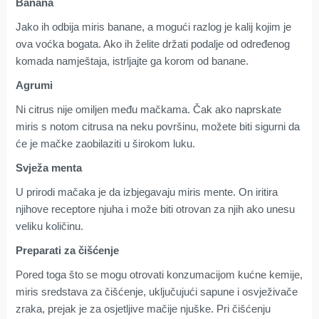
Banana
Jako ih odbija miris banane, a mogući razlog je kalij kojim je
ova voćka bogata. Ako ih želite držati podalje od određenog
komada namještaja, istrljajte ga korom od banane.
Agrumi
Ni citrus nije omiljen među mačkama. Čak ako naprskate
miris s notom citrusa na neku površinu, možete biti sigurni da
će je mačke zaobilaziti u širokom luku.
S
vježa menta
U prirodi mačaka je da izbjegavaju miris mente. On iritira
njihove receptore njuha i može biti otrovan za njih ako unesu
veliku količinu.
Preparati za čišćenje
Pored toga što se mogu otrovati konzumacijom kućne kemije,
miris sredstava za čišćenje, uključujući sapune i osvježivače
zraka, prejak je za osjetljive mačije njuške. Pri čišćenju