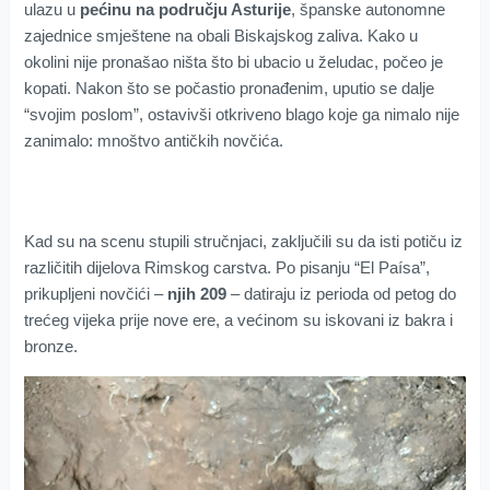
ulazu u
pećinu na području Asturije
, španske autonomne
zajednice smještene na obali Biskajskog zaliva. Kako u
okolini nije pronašao ništa što bi ubacio u želudac, počeo je
kopati. Nakon što se počastio pronađenim, uputio se dalje
“svojim poslom”, ostavivši otkriveno blago koje ga nimalo nije
zanimalo: mnoštvo antičkih novčića.
Kad su na scenu stupili stručnjaci, zaključili su da isti potiču iz
različitih dijelova Rimskog carstva. Po pisanju “El Paísa”,
prikupljeni novčići –
njih 209
– datiraju iz perioda od petog do
trećeg vijeka prije nove ere, a većinom su iskovani iz bakra i
bronze.