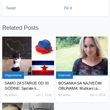
Tweet
Pin It
Related Posts
Uspomene
Internet
SAMO ZA STARIJE OD 33
BOSANKA SA NAJVEĆIM
GODINE: Sjećate li...
OBLINAMA: Muškarci p...
By
admin
Jan 1, 2016
By
admin
Apr 4, 2019