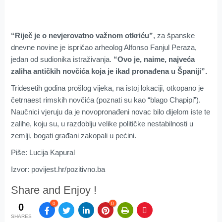
“Riječ je o nevjerovatno važnom otkriću”
, za španske
dnevne novine je ispričao arheolog Alfonso Fanjul Peraza,
jedan od sudionika istraživanja.
“Ovo je, naime, najveća
zaliha antičkih novčića koja je ikad pronađena u Španiji”.
Tridesetih godina prošlog vijeka, na istoj lokaciji, otkopano je
četrnaest rimskih novčića (poznati su kao “blago Chapipi”).
Naučnici vjeruju da je novopronađeni novac bilo dijelom iste te
zalihe, koju su, u razdoblju velike političke nestabilnosti u
zemlji, bogati građani zakopali u pećini.
Piše: Lucija Kapural
Izvor: povijest.hr/pozitivno.ba
Share and Enjoy !
0
0
0
SHARES