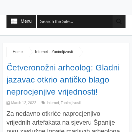
Menu
Home
Internet
·
Zanimljivosti
Četveronožni arheolog: Gladni
jazavac otkrio antičko blago
neprocjenjive vrijednosti!
March 12, 2022
Internet
,
Zanimljivosti
Za nedavno otkriće naprocjenjivo
vrijednih artefakata na sjeveru Španije
nisu zaslužne lopate marljivih arheologa