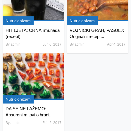
Nutricionizam
Nutricionizam
HIT LJETA: CRNA limunada
VOJNIČKI GRAH, PASULJ:
(recept)
Originalni recept...
By
admin
Jun 6, 2017
By
admin
Apr 4, 2017
Nutricionizam
DA SE NE LAŽEMO:
Apsurdni mitovi o hrani...
By
admin
Feb 2, 2017