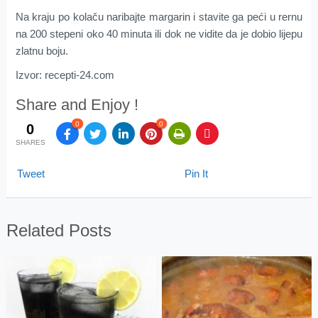
Na kraju po kolaču naribajte margarin i stavite ga peći u rernu
na 200 stepeni oko 40 minuta ili dok ne vidite da je dobio lijepu
zlatnu boju.
Izvor: recepti-24.com
Share and Enjoy !
0
0
0
SHARES
Tweet
Pin It
Related Posts