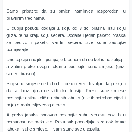
Samo pripazite da su omjeri namirnica raspoređeni u
pravilnim trećinama.
U dublju posudu dodajte 1 šolju od 3 dcl brašna, istu šolju
griza, te na kraju šolju šećera. Dodajte i jedan paketić praška
za pecivo i paketić vanilin šećera. Sve suhe sastojke
pomiješajte.
Dno tepsije nauljite i posipajte brašnom da se kolač ne zalijepi,
a zatim preko svega rukama posipajte suhu smjesu (griz,
šećer i brašno).
Sloj suhe smjese ne treba biti debeo, već dovoljan da pokrije i
da se kroz njega ne vidi dno tepsije. Preko suhe smjese
posipajte obilnu količinu ribanih jabuka (nije ih potrebno cijediti
prije) s malo mljevenog cimeta.
A preko jabuka ponovno posipajte suhu smjesu dok ih u
potpunosti ne prekrijete. Postupak ponavljajte sve dok imate
jabuka i suhe smjese, ili vam stane sve u tepsiju.