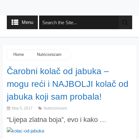
Menu
Home
Nutricionizam
Čarobni kolač od jabuka –
mogu reći i NAJBOLJI kolač od
jabuka koji sam probala!
May 5, 2017
Nutricionizam
“Lijepa zlatna boja”, evo i kako …