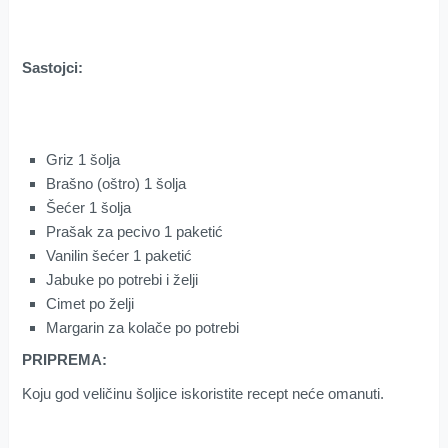
Sastojci:
Griz 1 šolja
Brašno (oštro) 1 šolja
Šećer 1 šolja
Prašak za pecivo 1 paketić
Vanilin šećer 1 paketić
Jabuke po potrebi i želji
Cimet po želji
Margarin za kolače po potrebi
PRIPREMA:
Koju god veličinu šoljice iskoristite recept neće omanuti.