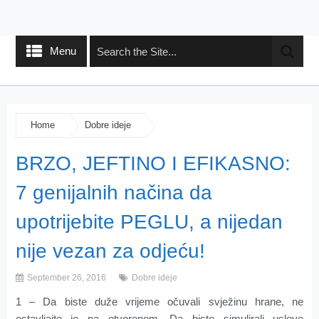
Menu
Home
Dobre ideje
BRZO, JEFTINO I EFIKASNO:
7 genijalnih načina da
upotrijebite PEGLU, a nijedan
nije vezan za odjeću!
September 26, 2016
Dobre ideje
1 – Da biste duže vrijeme očuvali svježinu hrane, ne
ostavljajte je na otvorenom. Da biste simulirali uslove