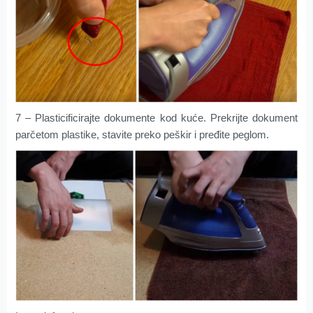
7 – Plasticificirajte dokumente kod kuće. Prekrijte dokument
parčetom plastike, stavite preko peškir i pređite peglom.