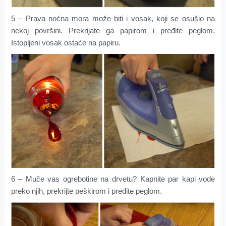
5 – Prava noćna mora može biti i vosak, koji se osušio na
nekoj površini. Prekrijate ga papirom i pređite peglom.
Istopljeni vosak ostaće na papiru.
6 – Muče vas ogrebotine na drvetu? Kapnite par kapi vode
preko njih, prekrijte peškirom i pređite peglom.