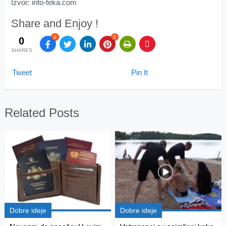
Izvor: info-teka.com
Share and Enjoy !
0
0
0
SHARES
Tweet
Pin It
Related Posts
Dobre ideje
Dobre ideje