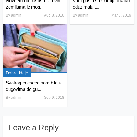
Novcem do pasoša: U ovim
Vatrogasci su snimljeni kako
zemljama je mog...
oduzimaju t...
By
admin
Aug 8, 2016
By
admin
Mar 3, 2019
Dobre ideje
Svakog mjeseca sam bila u
dugovima do gu...
By
admin
Sep 9, 2018
Leave a Reply