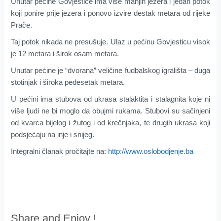
Unutar pećine Govjestice ima više manjih jezera i jedan potok
koji ponire prije jezera i ponovo izvire destak metara od rijeke
Prače.
Taj potok nikada ne presušuje. Ulaz u pećinu Govjesticu visok
je 12 metara i širok osam metara.
Unutar pećine je “dvorana” veličine fudbalskog igrališta – duga
stotinjak i široka pedesetak metara.
U pećini ima stubova od ukrasa stalaktita i stalagnita koje ni
više ljudi ne bi moglo da obujmi rukama. Stubovi su sačinjeni
od kvarca bijelog i žutog i od krečnjaka, te drugih ukrasa koji
podsjećaju na inje i snijeg.
Integralni članak pročitajte na:
http://www.oslobodjenje.ba
Share and Enjoy !