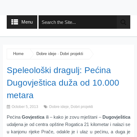
Menu
Home
Dobre ideje
·
Dobri projekti
Speleološki dragulj: Pećina
Dugovještica duža od 10.000
metara
October 5, 2013
Dobre ideje
,
Dobri projekti
Pećina
Govjestica
ili – kako je zovu mještani –
Dugovještica
udaljena je od centra opštine Rogatica 21 kilometar i nalazi se
u kanjonu rijeke Prače, odakle je i ulaz u pećinu, a duga je