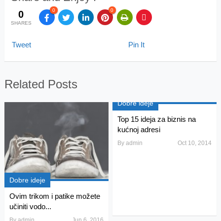
0
0
0
SHARES
Tweet
Pin It
Related Posts
Dobre ideje
Top 15 ideja za biznis na
kućnoj adresi
By
admin
Oct 10, 2014
Dobre ideje
Ovim trikom i patike možete
učiniti vodo...
By
admin
Jun 6, 2016