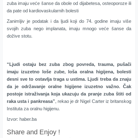
zuba imaju veće šanse da obole od dijabetesa, osteoporoze ili
da pate od kardiovaskularnih bolesti
Zanimljiv je podatak i da ljudi koji do 74. godine imaju više
svojih zuba nego implanata, imaju mnogo veće šanse da
dožive stotu.
“Ljudi ostaju bez zuba zbog povreda, trauma, pušači
imaju izuzetno loše zube, loša oralna higijena, bolesti
desni sve to ostavlja traga u ustima. Ljudi treba da znaju
da je održavanje oralne higijene izuzetno važno. Čak
postoje istraživanja koja ukazuju da pranje zuba štiti od
raka usta i pankreasa”
, rekao je dr Nigel Carter iz britanskog
Instituta za oralnu higijenu.
Izvor: haber.ba
Share and Enjoy !