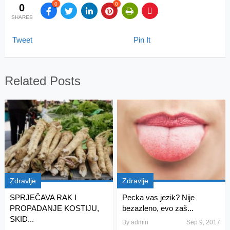
0
0
0
SHARES
Tweet
Pin It
Related Posts
Zdravlje
Zdravlje
SPRJEČAVA RAK I
Pecka vas jezik? Nije
PROPADANJE KOSTIJU,
bezazleno, evo zaš...
SKID...
By
admin
Sep 9, 2017