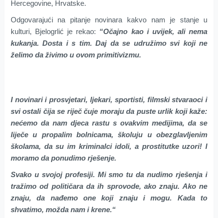
Hercegovine, Hrvatske.
Odgovarajući na pitanje novinara kakvo nam je stanje u
kulturi, Bjelogrlić je rekao:
“Očajno kao i uvijek, ali nema
kukanja. Dosta i s tim. Daj da se udružimo svi koji ne
želimo da živimo u ovom primitivizmu.
I novinari i prosvjetari, ljekari, sportisti, filmski stvaraoci i
svi ostali čija se riječ čuje moraju da puste urlik koji kaže:
nećemo da nam djeca rastu s ovakvim medijima, da se
liječe u propalim bolnicama, školuju u obezglavljenim
školama, da su im kriminalci idoli, a prostitutke uzori! I
moramo da ponudimo rješenje.
Svako u svojoj profesiji. Mi smo tu da nudimo rješenja i
tražimo od političara da ih sprovode, ako znaju. Ako ne
znaju, da nađemo one koji znaju i mogu. Kada to
shvatimo, možda nam i krene.“