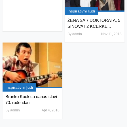
Inspirativni ljudi
ŽENA SA 7 DOKTORATA, 5
SINOVA I 2 KĆERKE...
By
admin
Nov 11, 2018
Inspirativni ljudi
Branko Kockica danas slavi
70. rođendan!
By
admin
Apr 4, 2016