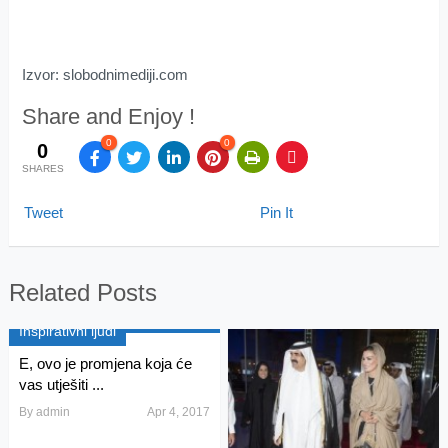
Izvor: slobodnimediji.com
Share and Enjoy !
0
0
0
SHARES
Tweet
Pin It
Related Posts
Inspirativni ljudi
E, ovo je promjena koja će
vas utješiti ...
By
admin
Apr 4, 2017