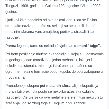
Tunguziji 1908. godine, u Čulumu 1984. godine i Vitimu 2002.
godine.
Ljudi koji žive nedaleko od ove oblasti vjeruju da se Dolina
smrti tako naziva zato što su svi koji su se usudili da priđu
metalnim sferama vanzemaljskog porijekla stradali ili se
razboljeli.
Prema legendi, tamo su nekada živjeli stari
demoni “tajge”
.
Prilikom posljednje naučne ekspedicije, u kojoj su učestvovala
tri geologa, jedan astrofizičar, jedan mehanički inžinjer i
nekoliko asistenata, mjesto je istraženo i pronađene su
ogromne metalne formacije poput kupola, do pola zakopane u
močvarama.
Pronađeno je ukupno
pet metalnih sfera
, ali je ekspedicija
morala biti prekinuta pošto se nekoliko učesnika ozbiljno
razboljelo. Vjeruje se da ove metalne sfere emituju neku vrstu
zračenja
i da se zbog toga svi koji im priđu razbole.