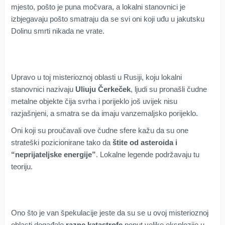
mjesto, pošto je puna močvara, a lokalni stanovnici je
izbjegavaju pošto smatraju da se svi oni koji uđu u jakutsku
Dolinu smrti nikada ne vrate.
Upravo u toj misterioznoj oblasti u Rusiji, koju lokalni
stanovnici nazivaju
Uliuju Čerkeček
, ljudi su pronašli čudne
metalne objekte čija svrha i porijeklo još uvijek nisu
razjašnjeni, a smatra se da imaju vanzemaljsko porijeklo.
Oni koji su proučavali ove čudne sfere kažu da su one
strateški pozicionirane tako da
štite od asteroida i
“neprijateljske energije”
. Lokalne legende podržavaju tu
teoriju.
Ono što je van špekulacije jeste da su se u ovoj misterioznoj
oblasti događale
razne katastrofe
poput velike eksplozije u