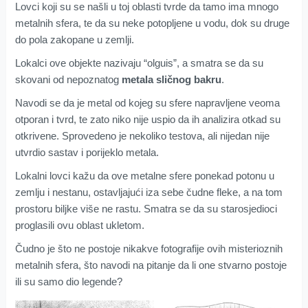
Lovci koji su se našli u toj oblasti tvrde da tamo ima mnogo
metalnih sfera, te da su neke potopljene u vodu, dok su druge
do pola zakopane u zemlji.
Lokalci ove objekte nazivaju “olguis”, a smatra se da su
skovani od nepoznatog
metala sličnog bakru
.
Navodi se da je metal od kojeg su sfere napravljene veoma
otporan i tvrd, te zato niko nije uspio da ih analizira otkad su
otkrivene. Sprovedeno je nekoliko testova, ali nijedan nije
utvrdio sastav i porijeklo metala.
Lokalni lovci kažu da ove metalne sfere ponekad potonu u
zemlju i nestanu, ostavljajući iza sebe čudne fleke, a na tom
prostoru biljke više ne rastu. Smatra se da su starosjedioci
proglasili ovu oblast ukletom.
Čudno je što ne postoje nikakve fotografije ovih misterioznih
metalnih sfera, što navodi na pitanje da li one stvarno postoje
ili su samo dio legende?