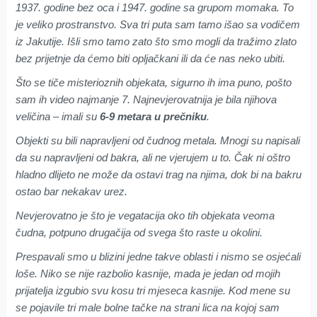
1937. godine bez oca i 1947. godine sa grupom momaka. To
je veliko prostranstvo. Sva tri puta sam tamo išao sa vodičem
iz Jakutije. Išli smo tamo zato što smo mogli da tražimo zlato
bez prijetnje da ćemo biti opljačkani ili da će nas neko ubiti.
Što se tiče misterioznih objekata, sigurno ih ima puno, pošto
sam ih video najmanje 7. Najnevjerovatnija je bila njihova
veličina – imali su
6-9 metara u prečniku
.
Objekti su bili napravljeni od čudnog metala. Mnogi su napisali
da su napravljeni od bakra, ali ne vjerujem u to. Čak ni oštro
hladno dlijeto ne može da ostavi trag na njima, dok bi na bakru
ostao bar nekakav urez.
Nevjerovatno je što je vegatacija oko tih objekata veoma
čudna, potpuno drugačija od svega što raste u okolini.
Prespavali smo u blizini jedne takve oblasti i nismo se osjećali
loše. Niko se nije razbolio kasnije, mada je jedan od mojih
prijatelja izgubio svu kosu tri mjeseca kasnije. Kod mene su
se pojavile tri male bolne tačke na strani lica na kojoj sam