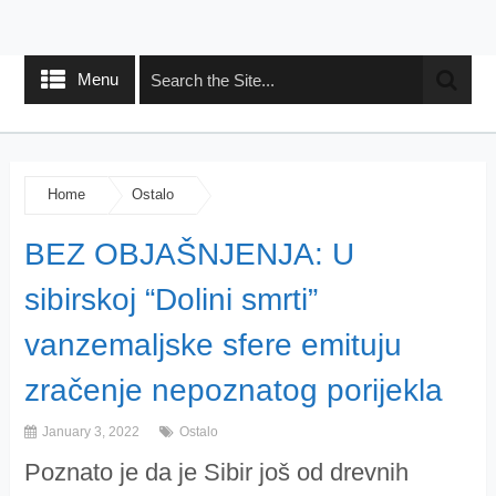
Menu
Home
Ostalo
BEZ OBJAŠNJENJA: U
sibirskoj “Dolini smrti”
vanzemaljske sfere emituju
zračenje nepoznatog porijekla
January 3, 2022
Ostalo
Poznato je da je Sibir još od drevnih