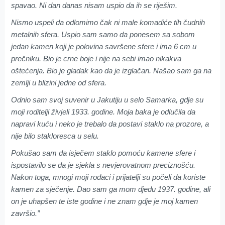
spavao. Ni dan danas nisam uspio da ih se riješim.
Nismo uspeli da odlomimo čak ni male komadiće tih čudnih
metalnih sfera. Uspio sam samo da ponesem sa sobom
jedan kamen koji je polovina savršene sfere i ima 6 cm u
prečniku. Bio je crne boje i nije na sebi imao nikakva
oštećenja. Bio je gladak kao da je izglačan. Našao sam ga na
zemlji u blizini jedne od sfera.
Odnio sam svoj suvenir u Jakutiju u selo Samarka, gdje su
moji roditelji živjeli 1933. godine. Moja baka je odlučila da
napravi kuću i neko je trebalo da postavi staklo na prozore, a
nije bilo stakloresca u selu.
Pokušao sam da isječem staklo pomoću kamene sfere i
ispostavilo se da je sjekla s nevjerovatnom preciznošću.
Nakon toga, mnogi moji rođaci i prijatelji su počeli da koriste
kamen za sječenje. Dao sam ga mom djedu 1937. godine, ali
on je uhapšen te iste godine i ne znam gdje je moj kamen
završio.”