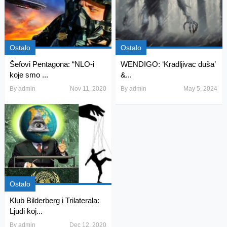
Ostalo
Ostalo
Šefovi Pentagona: “NLO-i
WENDIGO: ‘Kradljivac duša’
koje smo ...
&...
By
admin
Nov 11, 2020
By
admin
May 5, 2024
Ostalo
Klub Bilderberg i Trilaterala:
Ljudi koj...
By
admin
Dec 12, 2020